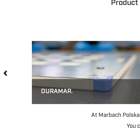
Product 
DURAMAR.
At Marbach Polska y
You c