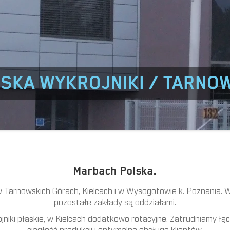
SKA WYKROJNIKI / TARNOW
Marbach Polska.
 Tarnowskich Górach, Kielcach i w Wysogotowie k. Poznania. W 
pozostałe zakłady są oddziałami.
iki płaskie, w Kielcach dodatkowo rotacyjne. Zatrudniamy ł
ciągłość produkcji i optymalną obsługę klientów.