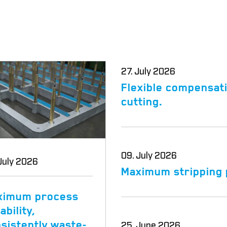
27. July 2026
Flexible compensati
cutting.
09. July 2026
July 2026
Maximum stripping
ximum process
ability,
25. June 2026
sistently waste-