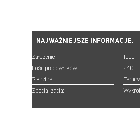
NAJWAŻNIEJSZE INFORMACJE.
Założenie
1999
Ilość pracowników
240
Siedziba
Tarnow
Specjalizacja:
Wykrojn