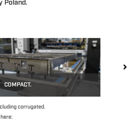
y Poland.
PACT.
DZL
|PLATE
ncluding corrugated.
 here: