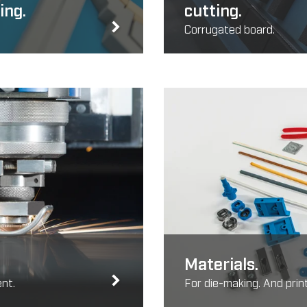
ing.
cutting.
Corrugated board.
Materials.
ent.
For die-making. And prin