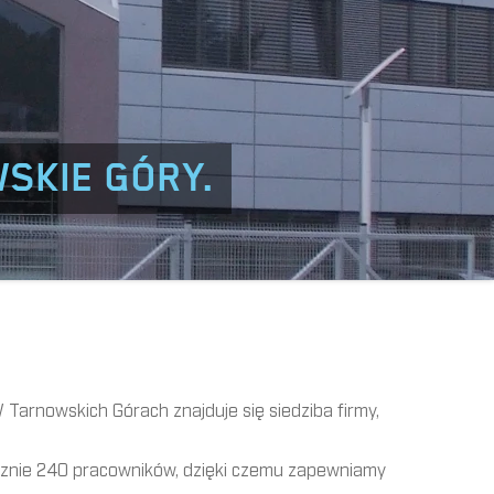
SKIE GÓRY.
Tarnowskich Górach znajduje się siedziba firmy,
ącznie 240 pracowników, dzięki czemu zapewniamy