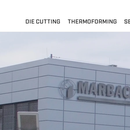
DIE CUTTING
THERMOFORMING
S
A
YOUR APPLICATION
FLAT DIE CUTTING
EXPERIENCE HUB
CUPS
ROTARY DIE-CUTTING
LIDS
I
MACHINES
D
TRAYS
MATERIALS
THERMOFORMING OTHE