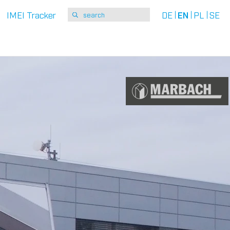
IMEI Tracker
DE
EN
PL
SE