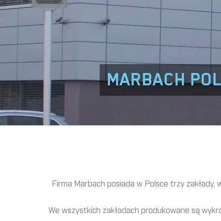
MARBACH POL
Firma Marbach posiada w Polsce trzy zakłady, w
We wszystkich zakładach produkowane są wykrojn