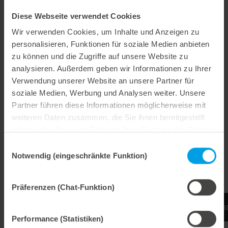
Druckbild eingestellt werden kann.
Diese Webseite verwendet Cookies
Das Präge-Einpass-System IV zeichnet sich durch
seine sehr einfache Handhabung aus. Es muss nur
Wir verwenden Cookies, um Inhalte und Anzeigen zu
einmalig angeschafft werden und ist universell
personalisieren, Funktionen für soziale Medien anbieten
einsetzbar. Dadurch amortisiert es sich sehr schnell.
zu können und die Zugriffe auf unsere Website zu
Natürlich müssen die Prägeformen für den Einsatz
analysieren. Außerdem geben wir Informationen zu Ihrer
des Präge-Einpass-Systems im Vorfeld speziell
Verwendung unserer Website an unsere Partner für
soziale Medien, Werbung und Analysen weiter. Unsere
vorbereitet sein.
Partner führen diese Informationen möglicherweise mit
weiteren Daten zusammen, die Sie ihnen bereitgestellt
Rüstzeitreduzierung
haben oder die sie im Rahmen Ihrer Nutzung der Dienste
gesammelt haben.
Einwilligungsauswahl
einfache Handhabung
Notwendig (eingeschränkte Funktion)
universell einsetzbar
Präferenzen (Chat-Funktion)
Mehr Informationen finden Sie auf dem Experien
Performance (Statistiken)