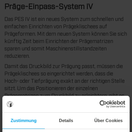
Präge-Einpass-System IV
Das PES IV ist ein neues System zum schnellen und
einfachen Einrichten von Prägeklischees auf
Prägeformen. Mit dem neuen System können Sie sich
künftig Zeit beim Einrichten der Prägematrizen
sparen und somit Maschinenstillstandzeiten
reduzieren.
Damit das Druckbild zur Prägung passt, müssen die
Prägeklischees so eingerichtet werden, dass die
Hoch- oder Tiefprägung exakt an der richtigen Stelle
sitzt. Um das Positionieren der einzelnen
Prägematrizen zum Druckbild zu erleichtern, gibt es
das Präge-Einpass-System IV entwickelt. Es eignet
sich bestens zum Einsatz bei reinen Prägeformen.
Auf Maß gefertigte Stahlbolzen sorgen dafür, dass
Zustimmung
Details
Über Cookies
jede einzelne Prägematrize sehr genau auf das