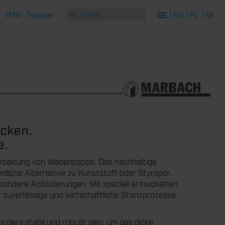
IMEI Tracker
DE
EN
PL
SE
acken.
e.
rarbeitung von Wabenpappe. Das nachhaltige
undliche Alternative zu Kunststoff oder Styropor.
sondere Anforderungen. Mit speziell entwickelten
 zuverlässige und wirtschaftliche Stanzprozesse.
rs stabil und robust sein, um das dicke