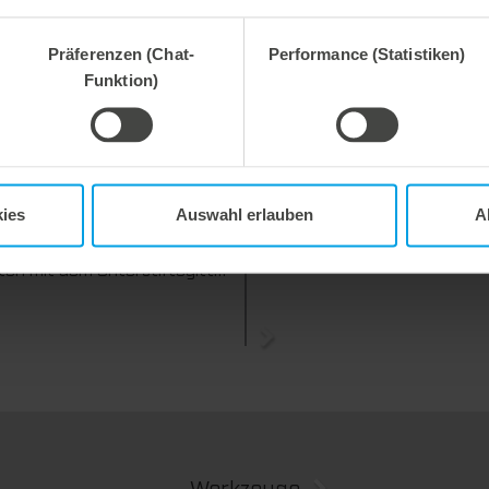
Präferenzen (Chat-
Performance (Statistiken)
Funktion)
 2026
27. Juli 2026
ies
Auswahl erlauben
A
e Prozesssicherheit,
Flexibel ausgleichen. Präzise 
ent abfallfrei.
Wir bieten mit dem Unterstiftegitter eine spezialisierte Werkzeuglösung für höchste Anforderungen im Ausbrechprozess. Insbesondere bei anspruchsvollen Verpackungszuschnitten sorgt das System für stabile Abläufe und eine zuverlässige Entfernung selbst kleinster Abfallteile über den gesamten Produktionsprozess hinweg – vom ersten bis zum letzten Bogen.
Werkzeuge