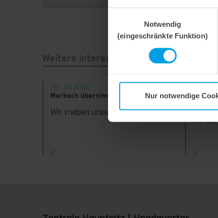
Stanzformtechnik
Einwilligungsauswahl
Notwendig
(eingeschränkte Funktion)
Weitere interessante Neuigkeiten
29. Juli 2026
28. Juli
Nur notwendige Cook
Marbach übernimmt Verantwortung.
Maximal
konsequ
Wir treiben unser Engagement für Nachhaltigkeit konsequent weiter voran. Mit der Veröffentlichung des vierten Nachhaltigkeitsberichts dokumentieren wir erneut unsere Fortschritte auf dem Weg zu einer nachhaltigen Unternehmensführung.
Zentrale Hauptsitz | Headquarter