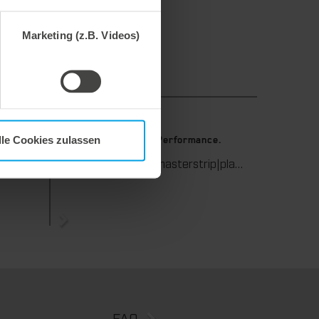
Marketing (z.B. Videos)
9. Juli 2026
lle Cookies zulassen
stanzen.
Maximale Ausbrech-Performance.
Wir unterstützen Sie in der Wellpappenverarbeitung mit dem digitalen Zonenausgleich DZL|foil bei der Reduzierung von Rüstzeiten und dem zuverlässigen Ausgleich von Höhentoleranzen im Stanztiegel. Die individuell angepasste Folie sorgt für gleichmäßige Stanzergebnisse und stabile Produktionsprozesse – schnell, flexibel und ohne aufwendige mechanische Eingriffe.
Wir bieten mit der masterstrip|plate eine seit vielen Jahren bewährte Lösung für maximale Prozesssicherheit beim Ausbrechen. Das speziell entwickelte Ausbrechoberteil ermöglicht einen stabilen, sauberen und effizienten Ausbrechprozess auch bei anspruchsvollen Anwendungen.
FAQ