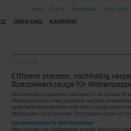
News
Events
Downloads
VerifyTools
CE
ÜBER UNS
KARRIERE
NGEN
STANDORTE &
BERUFSERFAHRENE
SERE LÖSUNGEN
PARTNER
B
DU BIST
ERMOFORMWERKZEUGE
CE
HISTORIE
SCHÜLER:IN
13. Mai 2026
GENSCHAFTEN
GE
NACHHALTIGKEIT
AUSBILDUNG
Effizient stanzen, nachhaltig verp
NTE
RVICE THERMOFORMEN
STUDIUM
Spezialwerkzeuge für Wabenpapp
CHNOLOGIE THERMOFORMEN
DU BIST
STUDENT:IN
Wir bieten leistungsstarke Lösungen für die präzise Ve
Material ist leicht, stabil, recycelbar und eine umweltfre
BENEFITS
Seine hohe Materialstärke stellt beim Stanzen jedoch be
OFFENE JOBS
Werkzeugen und innovativen Technologien sorgen wir für
Spezialwerkzeuge für dicke Materialien
Beim Stanzen von Wabenpappe müssen Werkzeuge besonde