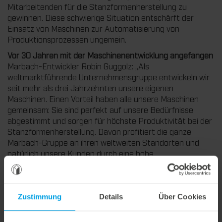
Mitarbeitenden für die Stanzformenherstellung zu
gewinnen. Diese schwierige Situation entschärft der
Einsatz von Maschinen zur Automatisierung von
Produktionsprozessen ungemein.
Vor 30 Jahren mit der Maschinenentwicklung angefangen
Marbach-Entwickler Robin Guggolz: „Als
weltmarktführende Unternehmensgruppe entwickeln wir
seit mehr als drei Jahrzehnten unsere eigenen
Maschinen. Einen Vorteil haben alle unsere Maschinen
gemeinsam: Sie sind perfekt auf unsere Bedürfnisse
abgestimmt und sorgen für höchste Produktivität bei der
Stanzformenherstellung. Davon profitiert die ganze
Marbach-Gruppe an ihren weltweiten Standorten und
natürlich unsere Kunden durch eine hohe
Werkzeugqualität sowie schnelle und sichere Lieferung.“
Bei Maschinen zur Automatisierung der
Stanzformenmontage ist Marbach also absoluter Pionier.
Zustimmung
Details
Über Cookies
Die erste Setzmaschine für die Stanzformenmontage, die
marbaset, installierten wir bereits vor mehr als 20 Jahren.