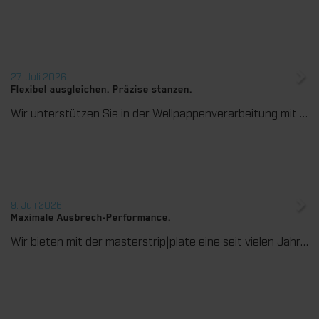
27. Juli 2026
Flexibel ausgleichen. Präzise stanzen.
Wir unterstützen Sie in der Wellpappenverarbeitung mit dem digitalen Zonenausgleich DZL|foil bei der Reduzierung von Rüstzeiten und dem zuverlässigen Ausgleich von Höhentoleranzen im Stanztiegel. Die individuell angepasste Folie sorgt für gleichmäßige Stanzergebnisse und stabile Produktionsprozesse – schnell, flexibel und ohne aufwendige mechanische Eingriffe.
9. Juli 2026
Maximale Ausbrech-Performance.
Wir bieten mit der masterstrip|plate eine seit vielen Jahren bewährte Lösung für maximale Prozesssicherheit beim Ausbrechen. Das speziell entwickelte Ausbrechoberteil ermöglicht einen stabilen, sauberen und effizienten Ausbrechprozess auch bei anspruchsvollen Anwendungen.