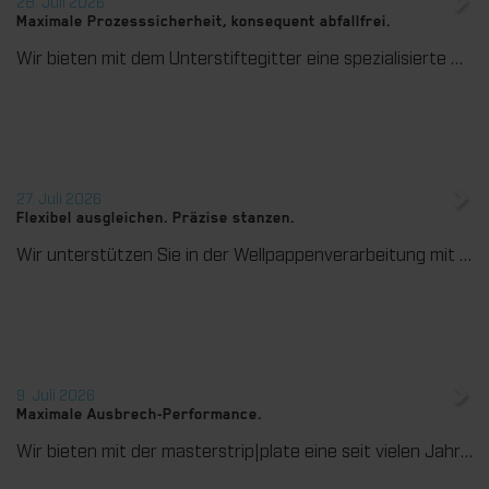
28. Juli 2026
Maximale Prozesssicherheit, konsequent abfallfrei.
Wir bieten mit dem Unterstiftegitter eine spezialisierte Werkzeuglösung für höchste Anforderungen im Ausbrechprozess. Insbesondere bei anspruchsvollen Verpackungszuschnitten sorgt das System für stabile Abläufe und eine zuverlässige Entfernung selbst kleinster Abfallteile über den gesamten Produktionsprozess hinweg – vom ersten bis zum letzten Bogen.
27. Juli 2026
Flexibel ausgleichen. Präzise stanzen.
Wir unterstützen Sie in der Wellpappenverarbeitung mit dem digitalen Zonenausgleich DZL|foil bei der Reduzierung von Rüstzeiten und dem zuverlässigen Ausgleich von Höhentoleranzen im Stanztiegel. Die individuell angepasste Folie sorgt für gleichmäßige Stanzergebnisse und stabile Produktionsprozesse – schnell, flexibel und ohne aufwendige mechanische Eingriffe.
9. Juli 2026
Maximale Ausbrech-Performance.
Wir bieten mit der masterstrip|plate eine seit vielen Jahren bewährte Lösung für maximale Prozesssicherheit beim Ausbrechen. Das speziell entwickelte Ausbrechoberteil ermöglicht einen stabilen, sauberen und effizienten Ausbrechprozess auch bei anspruchsvollen Anwendungen.