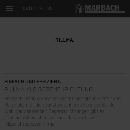
DE
EN
PL
SE
RILLMA.
EINFACH UND EFFIZIENT.
RILLMA ALS GEGENZURICHTUNG.
Marbach Trade & Logistics bietet eine große Vielfalt von
Materialien für die Stanzformenherstellung an. Bei der
Wahl der passenden Gegenzurichtungen gibt es
zahlreiche Möglichkeiten. Eine davon ist das
Rillzurichtesystem rillma.