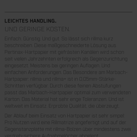
LEICHTES HANDLING.
UND GERINGE KOSTEN.
Einfach. Günstig. Und gut. So lässt sich rillma kurz
beschreiben. Diese maßgeschneiderte Lösung aus
Pertinax-Hartpapier mit gefrästen Kanälen wird schon
seit vielen Jahrzehnten erfolgreich als Gegenzurichtung
eingesetzt. Meistens bei geringen Auflagen. Und
einfachen Anforderungen. Das Besondere am Marbach-
Hartpapier: rillma und rillma+ ist in 0,05mm-Stärke-
Schritten verfügbar. Durch diese feinen Abstufungen
passt das Marbach-Hartpapier optimal zum verwendeten
Karton. Das Material hat sehr enge Toleranzen. Und ist
weltweit im Einsatz. Erprobte Qualität, die überzeugt.
Der Ablauf beim Einsatz von Hartpapier ist sehr simpel:
Pro Nutzen wird eine Rillmatrize angefertigt und auf der
Gegenstanzplatte mit rillma-Bolzen über mindestens zwei
verdreh-sichere Aufnahmelöcher abgelegt.