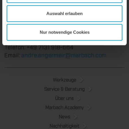
Supplies & Automation
André Angermeir
Auswahl erlauben
Vertriebsleiter International Die Supplies und
Nur notwendige Cookies
Automation
Telefon: +49 7131 918-664
Email:
andre.angermeir@marbach.com
Werkzeuge
Service & Beratung
Über uns
Marbach Academy
News
Nachhaltigkeit