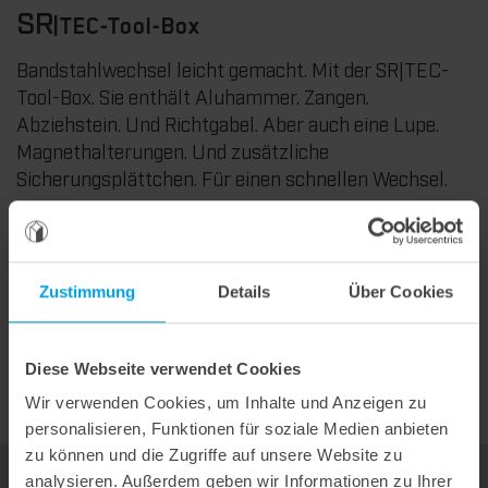
SR
|TEC-Tool-Box
Bandstahlwechsel leicht gemacht. Mit der SR|TEC-
Tool-Box. Sie enthält Aluhammer. Zangen.
Abziehstein. Und Richtgabel. Aber auch eine Lupe.
Magnethalterungen. Und zusätzliche
Sicherungsplättchen. Für einen schnellen Wechsel.
einfaches Handling
alles auf einen Griff
Zustimmung
Details
Über Cookies
immer das passende Werkzeug zum Bandstahlwechsel
zur Hand
Diese Webseite verwendet Cookies
Wir verwenden Cookies, um Inhalte und Anzeigen zu
personalisieren, Funktionen für soziale Medien anbieten
zu können und die Zugriffe auf unsere Website zu
analysieren. Außerdem geben wir Informationen zu Ihrer