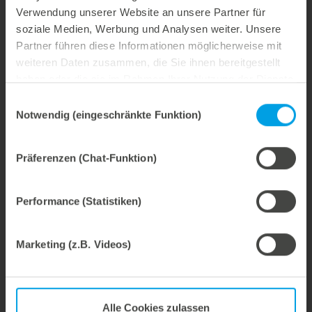
Verwendung unserer Website an unsere Partner für
Ihr Ansprechpartner für den Bereich
soziale Medien, Werbung und Analysen weiter. Unsere
Thermoformen
Partner führen diese Informationen möglicherweise mit
weiteren Daten zusammen, die Sie ihnen bereitgestellt
Hubert Kittelmann
haben oder die sie im Rahmen Ihrer Nutzung der Dienste
gesammelt haben.
Leiter Verkauf & Marketing
Einwilligungsauswahl
Notwendig (eingeschränkte Funktion)
Telefon: +49 7131 918-222
Email:
hubert.kittelmann@marbach.com
Präferenzen (Chat-Funktion)
Performance (Statistiken)
Werkzeuge
Service & Beratung
Marketing (z.B. Videos)
Über uns
Marbach Academy
News
Alle Cookies zulassen