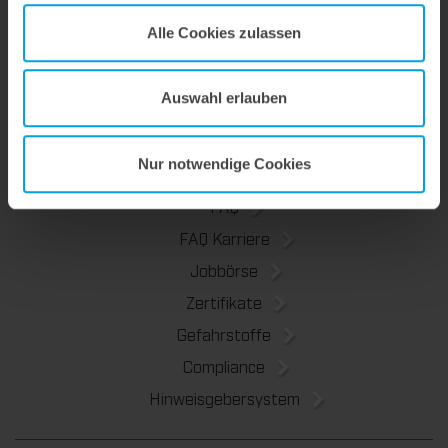
Marbach Academy
Alle Cookies zulassen
News
Nachhaltigkeit
Auswahl erlauben
Kontakt
Nur notwendige Cookies
FAQ
FAQ Karriere
Jobbörse
Zertifikate
Gefahrstoffe
Compliance
Hinweisgebersystem