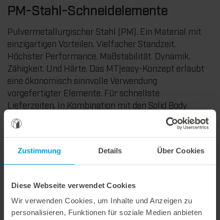
PM-Stahl-Schneidelemente
Pulvermetallurgischer Stahl (PM). Ein Material mit
einzigartigen Vorteilen. Vielfacher Standzeit.
Höchster Performance. Maßstabilität. Dynamik.
Zähigkeit. Und Härte. Das MT|easy-Konzept erlaubt
eine ökonomisch sinnvolle Verwendung
vorgefertigter Elemente. Für schnellste
Lieferzeiten. In Kombination mit den Solid Body
Aluminiumwerkzeugen erreichen wir maximalen
Speed. Und eine vielfache Standzeit.
Zustimmung
Details
Über Cookies
3-fache Standzeit
maximale Kühlung
Diese Webseite verwendet Cookies
höchste Stabilität
Wir verwenden Cookies, um Inhalte und Anzeigen zu
personalisieren, Funktionen für soziale Medien anbieten