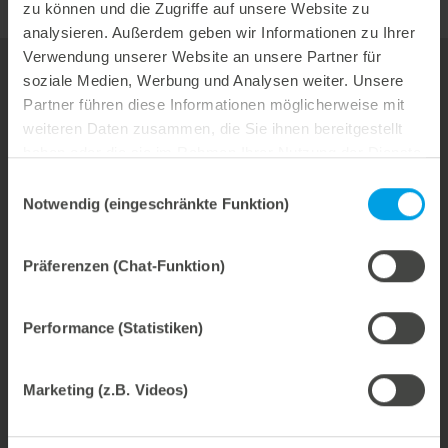
zu können und die Zugriffe auf unsere Website zu
analysieren. Außerdem geben wir Informationen zu Ihrer
Verwendung unserer Website an unsere Partner für
soziale Medien, Werbung und Analysen weiter. Unsere
Ihr Ansprechpartner für den Bereich
Partner führen diese Informationen möglicherweise mit
weiteren Daten zusammen, die Sie ihnen bereitgestellt
Thermoformen
haben oder die sie im Rahmen Ihrer Nutzung der Dienste
Hubert Kittelmann
gesammelt haben.
Einwilligungsauswahl
Notwendig (eingeschränkte Funktion)
Leiter Verkauf & Marketing
Telefon: +49 7131 918-222
Präferenzen (Chat-Funktion)
Email:
hubert.kittelmann@marbach.com
Performance (Statistiken)
Werkzeuge
Marketing (z.B. Videos)
Service & Beratung
Über uns