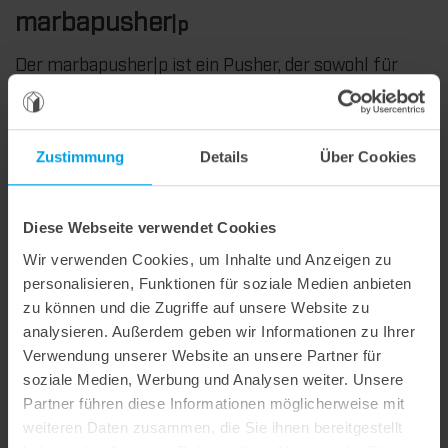
marbapusher
|p
Der marbapusher|p ist ein Pusher, der sowohl für
Niederhalterplatten als auch für konturangepasste
Leisten von
Nutzentrennwerkzeugen
verwendet
werden kann. Der Niederhalter ermöglicht dem
Zustimmung
Details
Über Cookies
Kunden Flexibilität, ist langlebig und sorgt für eine
platzsparende Lagerung des
Nutzentrennwerkzeuges.
Diese Webseite verwendet Cookies
Dank seiner speziellen Konstruktion kann für jede
Wir verwenden Cookies, um Inhalte und Anzeigen zu
Art von Maschinenrahmen ein Werkzeug mit
personalisieren, Funktionen für soziale Medien anbieten
Niederhalterplatte eingesetzt werden. Dadurch wird
zu können und die Zugriffe auf unsere Website zu
das Abfallgitter im Nutzentrennprozess besser
analysieren. Außerdem geben wir Informationen zu Ihrer
fixiert und höhere Maschinengeschwindigkeiten sind
Verwendung unserer Website an unsere Partner für
möglich. Außerdem wird der marbapusher|p aus
soziale Medien, Werbung und Analysen weiter. Unsere
Longlife-Material gefertigt, so dass die Lebensdauer
Partner führen diese Informationen möglicherweise mit
gegenüber anderen Niederhaltern in
weiteren Daten zusammen, die Sie ihnen bereitgestellt