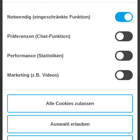
Teleskopausführung deutlich erhöht ist.
haben oder die sie im Rahmen Ihrer Nutzung der Dienste
gesammelt haben.
Einwilligungsauswahl
Notwendig (eingeschränkte Funktion)
lange Standzeit
für höchste Maschinengeschwindigkeiten entwickelt
Präferenzen (Chat-Funktion)
braucht sehr wenig Platz, kann überall eingesetzt
werden.
Performance (Statistiken)
Marketing (z.B. Videos)
Werkzeuge
Alle Cookies zulassen
Service & Beratung
Über uns
Auswahl erlauben
Marbach Academy
News