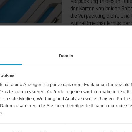
Verpackung. In diesen Fälle
der Karton von beiden Seite
die Verpackung dicht. Und 
Aufreißmechanismus, der s
haben diese Technologie s
beherrschen das Gegenritz
Für besondere Anforderun
Gegendruckblock
in zwei V
Details
Und zweigeteilt für Falts
Aber natürlich kennen wir 
Cookies
Aufreißmechanismen aus. 
nhalte und Anzeigen zu personalisieren, Funktionen für soziale
Kunde von Ihnen erwartet.
Website zu analysieren. Außerdem geben wir Informationen zu I
r soziale Medien, Werbung und Analysen weiter. Unsere Partner
 Daten zusammen, die Sie ihnen bereitgestellt haben oder die s
optimaler Aufreißmechani
n.
staubdichte Verpackung
funktionelles und schönes 