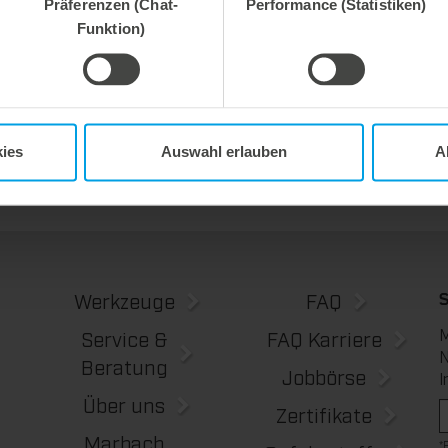
Präferenzen (Chat-
Performance (Statistiken)
Funktion)
Mehr Informationen z
ies
Auswahl erlauben
A
Werkzeuge
FAQ
M
Service &
FAQ Karriere
N
Beratung
Jobbörse
I
Über uns
Zertifikate
Marbach
*