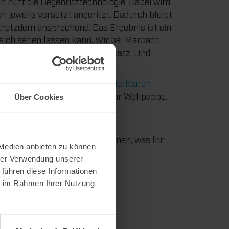
n hilft die Gegenritztechnologie. Dabei wird
n jeweils versetzt angeritzt. Dadurch bleibt
trotzdem ansprechend. Das Ergebnis ist ein
ich sehen lassen kann. Wir bei Marbach
chon seit Jahrzehnten im Einsatz. Und
en dadurch in Perfektion.
gen haben wir den
höhenverstellbaren
ersionen für Sie verfügbar: Für Wellpappe.
Über Cookies
chachtel-Standard-Werkzeuge.
uns auch mit allen anderen
Damit Sie immer das bekommen, was Ihr
 Medien anbieten zu können
hrer Verwendung unserer
 führen diese Informationen
ie im Rahmen Ihrer Nutzung
smus
Ergebnis