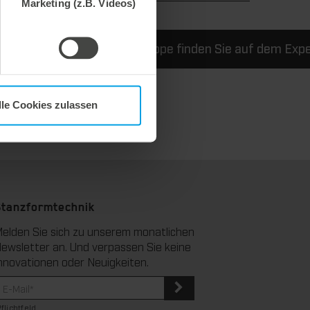
Marketing (z.B. Videos)
um Gegenritzen von Wellpappe finden Sie auf dem Expe
lle Cookies zulassen
Stanzformtechnik
elden Sie sich zu unserem monatlichen
ewsletter an. Und verpassen Sie keine
nnovationen oder Neuigkeiten.
Pflichtfeld