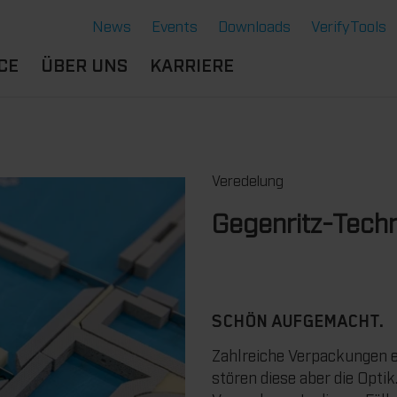
News
Events
Downloads
VerifyTools
CE
ÜBER UNS
KARRIERE
NGEN
STANDORTE &
BERUFSERFAHRENE
SERE LÖSUNGEN
PARTNER
B
DU BIST
ERMOFORMWERKZEUGE
CE
HISTORIE
SCHÜLER:IN
Veredelung
GENSCHAFTEN
GE
NACHHALTIGKEIT
AUSBILDUNG
Gegenritz-Tech
NTE
RVICE THERMOFORMEN
STUDIUM
CHNOLOGIE THERMOFORMEN
DU BIST
STUDENT:IN
BENEFITS
SCHÖN AUFGEMACHT.
OFFENE JOBS
Zahlreiche Verpackungen e
stören diese aber die Optik.