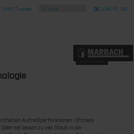
IMEI Tracker
DE
EN
PL
SE
Druckansicht
nologie
nthalten Aufreißperforationen. Oftmals
 Oder sie lassen zu viel Staub in die