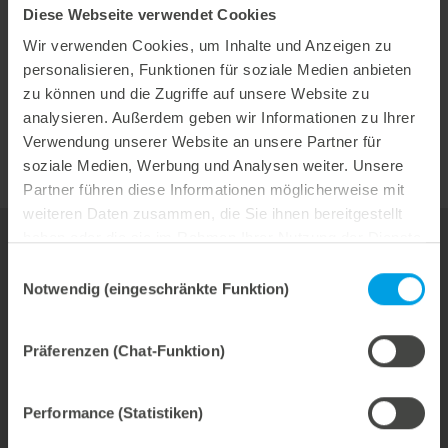
Diese Webseite verwendet Cookies
Wir verwenden Cookies, um Inhalte und Anzeigen zu
schnelle Installation
personalisieren, Funktionen für soziale Medien anbieten
maximale Sicherheit
zu können und die Zugriffe auf unsere Website zu
analysieren. Außerdem geben wir Informationen zu Ihrer
abfallfreie Produkte
Verwendung unserer Website an unsere Partner für
soziale Medien, Werbung und Analysen weiter. Unsere
Partner führen diese Informationen möglicherweise mit
weiteren Daten zusammen, die Sie ihnen bereitgestellt
haben oder die sie im Rahmen Ihrer Nutzung der Dienste
gesammelt haben.
Einwilligungsauswahl
Ihr Ansprechpartner für den Bereich
Technik
Notwendig (eingeschränkte Funktion)
& Etiketten
Michael Kiesel
Präferenzen (Chat-Funktion)
Verkaufsleiter
Performance (Statistiken)
Telefon: +49 7131 918-210