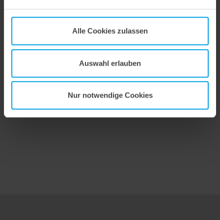
Flexibel ausgleichen. Präzise stanzen.
Wir unterstützen Sie in der Wellpappenverarbeitung mit dem digitalen Zonenausgleich DZL|foil bei der Reduzierung von Rüstzeiten und dem zuverlässigen Ausgleich von Höhentoleranzen im Stanztiegel. Die individuell angepasste Folie sorgt für gleichmäßige Stanzergebnisse und stabile Produktionsprozesse – schnell, flexibel und ohne aufwendige mechanische Eingriffe.
Alle Cookies zulassen
Auswahl erlauben
9. Juli 2026
Maximale Ausbrech-Performance.
Nur notwendige Cookies
Wir bieten mit der masterstrip|plate eine seit vielen Jahren bewährte Lösung für maximale Prozesssicherheit beim Ausbrechen. Das speziell entwickelte Ausbrechoberteil ermöglicht einen stabilen, sauberen und effizienten Ausbrechprozess auch bei anspruchsvollen Anwendungen.