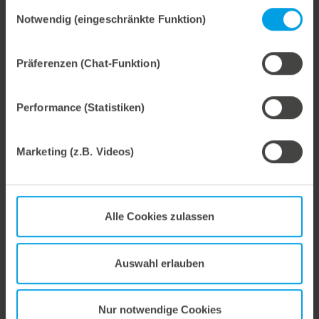
gesammelt haben.
Einwilligungsauswahl
Notwendig (eingeschränkte Funktion)
Weitere interessante Neuigkeiten
Präferenzen (Chat-Funktion)
29. Juli 2026
Marbach übernimmt Verantwortung.
Performance (Statistiken)
Wir treiben unser Engagement für Nachhaltigkeit konsequent weiter voran. Mit der Veröffentlichung des vierten Nachhaltigkeitsberichts dokumentieren wir erneut unsere Fortschritte auf dem Weg zu einer nachhaltigen Unternehmensführung.
Marketing (z.B. Videos)
28. Juli 2026
Alle Cookies zulassen
Maximale Prozesssicherheit, konsequent abfallfrei.
Wir bieten mit dem Unterstiftegitter eine spezialisierte Werkzeuglösung für höchste Anforderungen im Ausbrechprozess. Insbesondere bei anspruchsvollen Verpackungszuschnitten sorgt das System für stabile Abläufe und eine zuverlässige Entfernung selbst kleinster Abfallteile über den gesamten Produktionsprozess hinweg – vom ersten bis zum letzten Bogen.
Auswahl erlauben
Nur notwendige Cookies