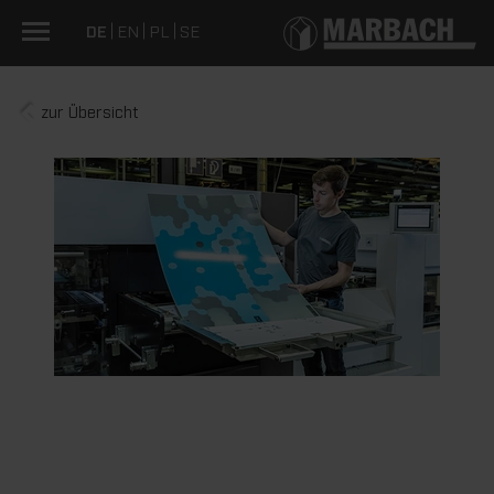
DE
EN
PL
SE
zur Übersicht