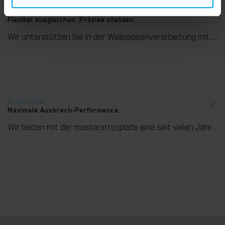
27. Juli 2026
Flexibel ausgleichen. Präzise stanzen.
Wir unterstützen Sie in der Wellpappenverarbeitung mit dem digitalen Zonenausgleich DZL|foil bei der Reduzierung von Rüstzeiten und dem zuverlässigen Ausgleich von Höhentoleranzen im Stanztiegel. Die individuell angepasste Folie sorgt für gleichmäßige Stanzergebnisse und stabile Produktionsprozesse – schnell, flexibel und ohne aufwendige mechanische Eingriffe.
9. Juli 2026
Maximale Ausbrech-Performance.
Wir bieten mit der masterstrip|plate eine seit vielen Jahren bewährte Lösung für maximale Prozesssicherheit beim Ausbrechen. Das speziell entwickelte Ausbrechoberteil ermöglicht einen stabilen, sauberen und effizienten Ausbrechprozess auch bei anspruchsvollen Anwendungen.