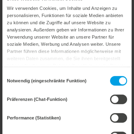
Wir verwenden Cookies, um Inhalte und Anzeigen zu
personalisieren, Funktionen für soziale Medien anbieten
zu können und die Zugriffe auf unsere Website zu
Weitere interessante Neuigkeiten
analysieren. Außerdem geben wir Informationen zu Ihrer
Verwendung unserer Website an unsere Partner für
29. Juli 2026
soziale Medien, Werbung und Analysen weiter. Unsere
Partner führen diese Informationen möglicherweise mit
Marbach übernimmt Verantwortung.
weiteren Daten zusammen, die Sie ihnen bereitgestellt
Wir treiben unser Engagement für Nachhaltigkeit konsequent weiter voran. Mit der Veröffentlichung des vierten Nachhaltigkeitsberichts dokumentieren wir erneut unsere Fortschritte auf dem Weg zu einer nachhaltigen Unternehmensführung.
haben oder die sie im Rahmen Ihrer Nutzung der Dienste
gesammelt haben.
Einwilligungsauswahl
Notwendig (eingeschränkte Funktion)
28. Juli 2026
Präferenzen (Chat-Funktion)
Maximale Prozesssicherheit, konsequent abfallfrei.
Wir bieten mit dem Unterstiftegitter eine spezialisierte Werkzeuglösung für höchste Anforderungen im Ausbrechprozess. Insbesondere bei anspruchsvollen Verpackungszuschnitten sorgt das System für stabile Abläufe und eine zuverlässige Entfernung selbst kleinster Abfallteile über den gesamten Produktionsprozess hinweg – vom ersten bis zum letzten Bogen.
Performance (Statistiken)