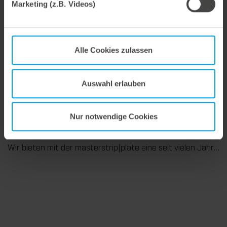
Marketing (z.B. Videos)
27. Juli 2026
Flexibel ausgleichen. Präzise stanzen.
Alle Cookies zulassen
Wir unterstützen Sie in der Wellpappenverarbeitung mit dem digitalen Zonenausgleich DZL|foil bei der Reduzierung von Rüstzeiten und dem zuverlässigen Ausgleich von Höhentoleranzen im Stanztiegel. Die individuell angepasste Folie sorgt für gleichmäßige Stanzergebnisse und stabile Produktionsprozesse – schnell, flexibel und ohne aufwendige mechanische Eingriffe.
Auswahl erlauben
Nur notwendige Cookies
9. Juli 2026
Maximale Ausbrech-Performance.
Wir bieten mit der masterstrip|plate eine seit vielen Jahren bewährte Lösung für maximale Prozesssicherheit beim Ausbrechen. Das speziell entwickelte Ausbrechoberteil ermöglicht einen stabilen, sauberen und effizienten Ausbrechprozess auch bei anspruchsvollen Anwendungen.