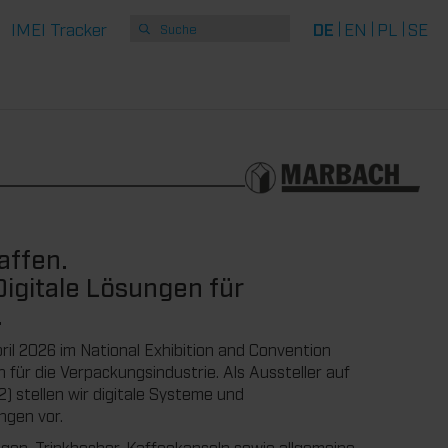
IMEI Tracker
DE
EN
PL
SE
affen.
igitale Lösungen für
.
pril 2026 im National Exhibition and Convention
für die Verpackungsindustrie. Als Aussteller auf
 stellen wir digitale Systeme und
ngen vor.
en, Trinkbecher, Kaffeekapseln sowie allgemeine