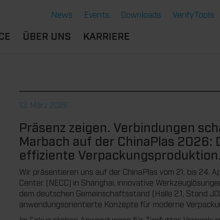
News
Events
Downloads
VerifyTools
CE
ÜBER UNS
KARRIERE
NGEN
STANDORTE &
BERUFSERFAHRENE
SERE LÖSUNGEN
PARTNER
B
DU BIST
ERMOFORMWERKZEUGE
CE
HISTORIE
SCHÜLER:IN
13. März 2026
GENSCHAFTEN
GE
NACHHALTIGKEIT
AUSBILDUNG
Präsenz zeigen. Verbindungen sch
NTE
RVICE THERMOFORMEN
STUDIUM
Marbach auf der ChinaPlas 2026: D
CHNOLOGIE THERMOFORMEN
DU BIST
effiziente Verpackungsproduktion
STUDENT:IN
Wir präsentieren uns auf der ChinaPlas vom 21. bis 24. A
BENEFITS
Center (NECC) in Shanghai, innovative Werkzeuglösungen 
OFFENE JOBS
dem deutschen Gemeinschaftsstand (Halle 2.1, Stand J02)
anwendungsorientierte Konzepte für moderne Verpacku
Im Fokus stehen Anwendungen für Tierfutter-Verpackung