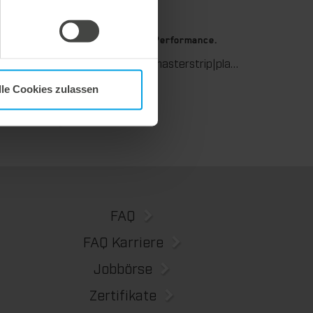
9. Juli 2026
stanzen.
Maximale Ausbrech-Performance.
Wir unterstützen Sie in der Wellpappenverarbeitung mit dem digitalen Zonenausgleich DZL|foil bei der Reduzierung von Rüstzeiten und dem zuverlässigen Ausgleich von Höhentoleranzen im Stanztiegel. Die individuell angepasste Folie sorgt für gleichmäßige Stanzergebnisse und stabile Produktionsprozesse – schnell, flexibel und ohne aufwendige mechanische Eingriffe.
Wir bieten mit der masterstrip|plate eine seit vielen Jahren bewährte Lösung für maximale Prozesssicherheit beim Ausbrechen. Das speziell entwickelte Ausbrechoberteil ermöglicht einen stabilen, sauberen und effizienten Ausbrechprozess auch bei anspruchsvollen Anwendungen.
lle Cookies zulassen
FAQ
FAQ Karriere
Jobbörse
Zertifikate