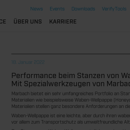
News
Events
Downloads
VerifyTools
CE
ÜBER UNS
KARRIERE
NGEN
STANDORTE &
BERUFSERFAHRENE
SERE LÖSUNGEN
PARTNER
B
DU BIST
ERMOFORMWERKZEUGE
CE
HISTORIE
SCHÜLER:IN
18. Januar 2022
GENSCHAFTEN
GE
NACHHALTIGKEIT
AUSBILDUNG
Performance beim Stanzen von W
NTE
RVICE THERMOFORMEN
STUDIUM
Mit Spezialwerkzeugen von Marba
CHNOLOGIE THERMOFORMEN
DU BIST
STUDENT:IN
Marbach bietet ein sehr umfangreiches Portfolio an Sta
Materialien wie beispielsweise Waben-Wellpappe (Hone
BENEFITS
Materialien stellen ganz besondere Anforderungen an di
OFFENE JOBS
Waben-Wellpappe ist eine leichte, aber durch ihren waben
vor allem zum Transportschutz als umweltfreundliche Al