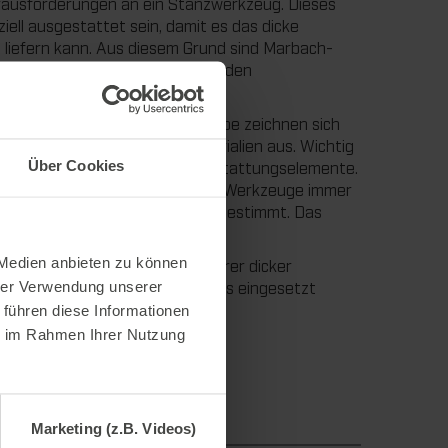
ausforderungen an ein Stanzwerkzeug. Dieses
iell ausgestattet sein, damit es das dicke
 liefern kann. Aus diesem Grund sind Marbach-
ahnstanzmessern, einem passenden
ik ausgestattet.
anzwerkzeuge für Waben-Wellpappe zeichnen sich
ualität der eingesetzten Materialien aus. Wichtig
Über Cookies
e Abstimmung der einzelnen Ausstattungselemente.
fahrung perfekt. So sind unsere Werkzeuge immer
eingesetzte Waben-Wellpappe abgestimmt. Das
tanzergebnissen.“
 Medien anbieten zu können
r Form auch beim Stanzen anderer dicker
rbindungen und Verpackungstrays eingesetzt
hrer Verwendung unserer
 führen diese Informationen
ie im Rahmen Ihrer Nutzung
Marketing (z.B. Videos)