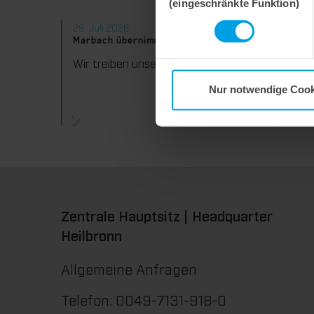
(eingeschränkte Funktion)
29. Juli 2026
28. Juli
Marbach übernimmt Verantwortung.
Maximal
konsequ
Wir treiben unser Engagement für Nachhaltigkeit konsequent weiter voran. Mit der Veröffentlichung des vierten Nachhaltigkeitsberichts dokumentieren wir erneut unsere Fortschritte auf dem Weg zu einer nachhaltigen Unternehmensführung.
Nur notwendige Cook
Zentrale Hauptsitz | Headquarter
Heilbronn
Allgemeine Anfragen
Telefon: 0049-7131-918-0