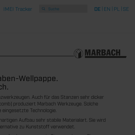
IMEI Tracker
DE
EN
PL
SE
aben-Wellpappe.
ch.
nzwerkzeugen. Auch für das Stanzen sehr dicker
ycomb) produziert Marbach Werkzeuge. Solche
e eingesetzte Technologie.
artigen Aufbau sehr stabile Materialart. Sie wird
ternative zu Kunststoff verwendet.