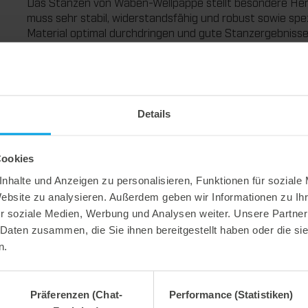
Das Stanzen von Waben-Wellpappe stellt besondere Her
muss sehr stabil, widerstandsfähig und robust sowie spez
Material optimal durchdringen und gute Stanzergebnisse
Werkzeuge für Wabenkarton mit besonders robusten Z
Gegenstanzbelag sowie einer speziellen Auswerfertechn
Michael Kiesel, Verkaufsleiter bei Marbach: „Unsere St
durch ihre spezielle Ausstattung sowie die Auswahl und Q
Details
bei diesen Spezialwerkzeugen ist vor allem die optimal
Diese beherrschen wir durch unsere jahrzehntelange Er
individuell auf die Anforderungen des Kunden und die 
Cookies
führt zu reibungslosen Stanzprozessen und optimalen S
nhalte und Anzeigen zu personalisieren, Funktionen für soziale
Die beschriebenen
Spezialwerkzeuge
können in ähnliche
Materialien wie Tür-Innenleben, Kantenschutz, Steckve
Website zu analysieren. Außerdem geben wir Informationen zu I
werden.
r soziale Medien, Werbung und Analysen weiter. Unsere Partner
 Daten zusammen, die Sie ihnen bereitgestellt haben oder die s
n.
Präferenzen (Chat-
Performance (Statistiken)