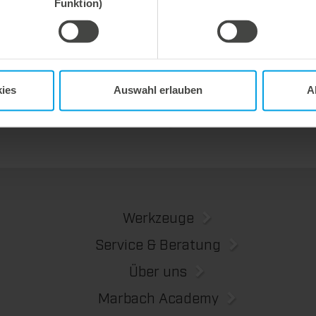
Funktion)
 2026
27. Juli 2026
e Prozesssicherheit,
Flexibel ausgleichen. Präzise 
ent abfallfrei.
Wir bieten mit dem Unterstiftegitter eine spezialisierte Werkzeuglösung für höchste Anforderungen im Ausbrechprozess. Insbesondere bei anspruchsvollen Verpackungszuschnitten sorgt das System für stabile Abläufe und eine zuverlässige Entfernung selbst kleinster Abfallteile über den gesamten Produktionsprozess hinweg – vom ersten bis zum letzten Bogen.
ies
Auswahl erlauben
A
Werkzeuge
Service & Beratung
Über uns
Marbach Academy