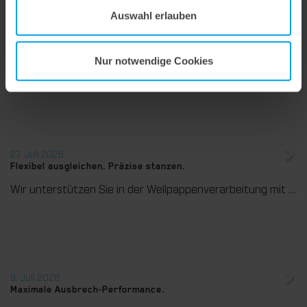
Auswahl erlauben
28. Juli 2026
Maximale Prozesssicherheit, konsequent abfallfrei.
Nur notwendige Cookies
Wir bieten mit dem Unterstiftegitter eine spezialisierte Werkzeuglösung für höchste Anforderungen im Ausbrechprozess. Insbesondere bei anspruchsvollen Verpackungszuschnitten sorgt das System für stabile Abläufe und eine zuverlässige Entfernung selbst kleinster Abfallteile über den gesamten Produktionsprozess hinweg – vom ersten bis zum letzten Bogen.
27. Juli 2026
Flexibel ausgleichen. Präzise stanzen.
Wir unterstützen Sie in der Wellpappenverarbeitung mit dem digitalen Zonenausgleich DZL|foil bei der Reduzierung von Rüstzeiten und dem zuverlässigen Ausgleich von Höhentoleranzen im Stanztiegel. Die individuell angepasste Folie sorgt für gleichmäßige Stanzergebnisse und stabile Produktionsprozesse – schnell, flexibel und ohne aufwendige mechanische Eingriffe.
9. Juli 2026
Maximale Ausbrech-Performance.