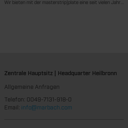
Wir bieten mit der masterstrip|plate eine seit vielen Jahren bewährte Lösung für maximale Prozesssicherheit beim Ausbrechen. Das speziell entwickelte Ausbrechoberteil ermöglicht einen stabilen, sauberen und effizienten Ausbrechprozess auch bei anspruchsvollen Anwendungen.
Zentrale Hauptsitz | Headquarter Heilbronn
Allgemeine Anfragen
Telefon: 0049-7131-918-0
Email:
info@marbach.com