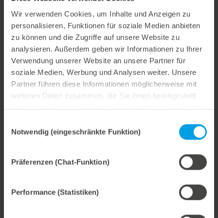
Wir verwenden Cookies, um Inhalte und Anzeigen zu
personalisieren, Funktionen für soziale Medien anbieten
zu können und die Zugriffe auf unsere Website zu
Weitere interessante Neuigkeiten
analysieren. Außerdem geben wir Informationen zu Ihrer
Verwendung unserer Website an unsere Partner für
soziale Medien, Werbung und Analysen weiter. Unsere
29. Juli 2026
Partner führen diese Informationen möglicherweise mit
Marbach übernimmt Verantwortung.
weiteren Daten zusammen, die Sie ihnen bereitgestellt
Wir treiben unser Engagement für Nachhaltigkeit konsequent weiter voran. Mit der Veröffentlichung des vierten Nachhaltigkeitsberichts dokumentieren wir erneut unsere Fortschritte auf dem Weg zu einer nachhaltigen Unternehmensführung.
haben oder die sie im Rahmen Ihrer Nutzung der Dienste
gesammelt haben.
Einwilligungsauswahl
Notwendig (eingeschränkte Funktion)
28. Juli 2026
Präferenzen (Chat-Funktion)
Maximale Prozesssicherheit, konsequent abfallfrei.
Wir bieten mit dem Unterstiftegitter eine spezialisierte Werkzeuglösung für höchste Anforderungen im Ausbrechprozess. Insbesondere bei anspruchsvollen Verpackungszuschnitten sorgt das System für stabile Abläufe und eine zuverlässige Entfernung selbst kleinster Abfallteile über den gesamten Produktionsprozess hinweg – vom ersten bis zum letzten Bogen.
Performance (Statistiken)