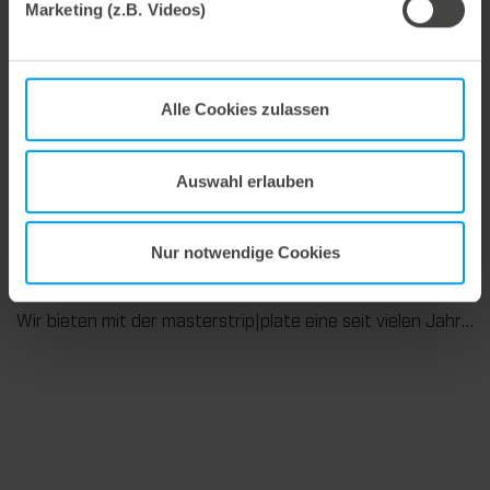
Marketing (z.B. Videos)
27. Juli 2026
Flexibel ausgleichen. Präzise stanzen.
Alle Cookies zulassen
Wir unterstützen Sie in der Wellpappenverarbeitung mit dem digitalen Zonenausgleich DZL|foil bei der Reduzierung von Rüstzeiten und dem zuverlässigen Ausgleich von Höhentoleranzen im Stanztiegel. Die individuell angepasste Folie sorgt für gleichmäßige Stanzergebnisse und stabile Produktionsprozesse – schnell, flexibel und ohne aufwendige mechanische Eingriffe.
Auswahl erlauben
Nur notwendige Cookies
9. Juli 2026
Maximale Ausbrech-Performance.
Wir bieten mit der masterstrip|plate eine seit vielen Jahren bewährte Lösung für maximale Prozesssicherheit beim Ausbrechen. Das speziell entwickelte Ausbrechoberteil ermöglicht einen stabilen, sauberen und effizienten Ausbrechprozess auch bei anspruchsvollen Anwendungen.