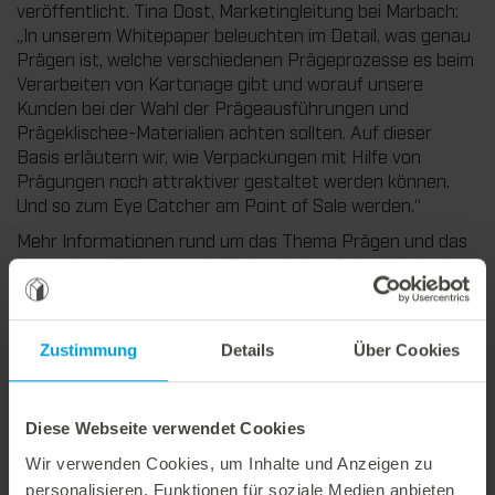
veröffentlicht. Tina Dost, Marketingleitung bei Marbach:
„In unserem Whitepaper beleuchten im Detail, was genau
Prägen ist, welche verschiedenen Prägeprozesse es beim
Verarbeiten von Kartonage gibt und worauf unsere
Kunden bei der Wahl der Prägeausführungen und
Prägeklischee-Materialien achten sollten. Auf dieser
Basis erläutern wir, wie Verpackungen mit Hilfe von
Prägungen noch attraktiver gestaltet werden können.
Und so zum Eye Catcher am Point of Sale werden.“
Mehr Informationen rund um das Thema Prägen und das
kostenlose Whitepaper befinden sich auf dem Marbach
Experience Hub:
https://experience.marbach.com/blog-
detail/verkaufsstarke-kartonage-verpackungen-am-
point-of-sale
Zustimmung
Details
Über Cookies
Diese Webseite verwendet Cookies
Wir verwenden Cookies, um Inhalte und Anzeigen zu
Weitere interessante Neuigkeiten
personalisieren, Funktionen für soziale Medien anbieten