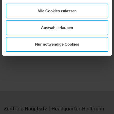
Alle Cookies zulassen
Auswahl erlauben
9. Juli 2026
Maximale Ausbrech-Performance.
Nur notwendige Cookies
Wir bieten mit der masterstrip|plate eine seit vielen Jahren bewährte Lösung für maximale Prozesssicherheit beim Ausbrechen. Das speziell entwickelte Ausbrechoberteil ermöglicht einen stabilen, sauberen und effizienten Ausbrechprozess auch bei anspruchsvollen Anwendungen.
Zentrale Hauptsitz | Headquarter Heilbronn