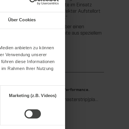
 Die Kunden, die die ersten Geräte im Einsatz
geringen Platzbedarf. Sein perfekter Aufstellort
uktion schnell weitergehen kann.“
Über Cookies
pt bis 4pt geeignet. Er verfügt über einen
h nachschleifbare Schneidelemente aus speziellem
nd Langlebigkeit.
 Medien anbieten zu können
hrer Verwendung unserer
 führen diese Informationen
ie im Rahmen Ihrer Nutzung
9. Juli 2026
stanzen.
Maximale Ausbrech-Performance.
Marketing (z.B. Videos)
Wir unterstützen Sie in der Wellpappenverarbeitung mit dem digitalen Zonenausgleich DZL|foil bei der Reduzierung von Rüstzeiten und dem zuverlässigen Ausgleich von Höhentoleranzen im Stanztiegel. Die individuell angepasste Folie sorgt für gleichmäßige Stanzergebnisse und stabile Produktionsprozesse – schnell, flexibel und ohne aufwendige mechanische Eingriffe.
Wir bieten mit der masterstrip|plate eine seit vielen Jahren bewährte Lösung für maximale Prozesssicherheit beim Ausbrechen. Das speziell entwickelte Ausbrechoberteil ermöglicht einen stabilen, sauberen und effizienten Ausbrechprozess auch bei anspruchsvollen Anwendungen.