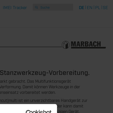
IMEI Tracker
DE
EN
PL
SE
ie Stanzwerkzeug-Vorbereitung.
arkt gebracht. Das Multifunktionsgerät
e Verformung. Damit können Werkzeuge in der
onseinsatz vorbereitet werden.
ut|multi ist ein unverzichtbares Handgerät zur
n 3 Geräten in einem: Der Anwender kann damit
iden. Und das alles in einem einzigen Gerät.