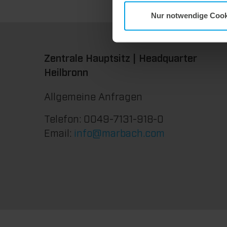
Nur notwendige Cook
Zentrale Hauptsitz | Headquarter
Heilbronn
Allgemeine Anfragen
Telefon: 0049-7131-918-0
Email:
info@marbach.com