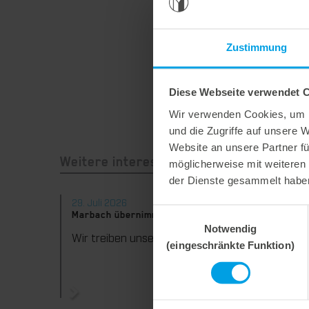
Zustimmung
Diese Webseite verwendet 
Wir verwenden Cookies, um I
und die Zugriffe auf unsere 
Website an unsere Partner fü
möglicherweise mit weiteren
Weitere interessante Neuigkeiten
der Dienste gesammelt habe
29. Juli 2026
28. Juli
Einwilligungsauswahl
Marbach übernimmt Verantwortung.
Maximal
Notwendig
konsequ
Wir treiben unser Engagement für Nachhaltigkeit konsequent weiter voran. Mit der Veröffentlichung des vierten Nachhaltigkeitsberichts dokumentieren wir erneut unsere Fortschritte auf dem Weg zu einer nachhaltigen Unternehmensführung.
(eingeschränkte Funktion)