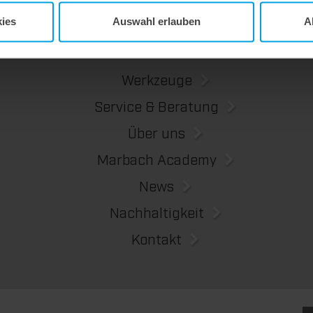
ies
Auswahl erlauben
A
Werkzeuge
Service & Beratung
Über uns
Marbach Academy
News
Nachhaltigkeit
Kontakt