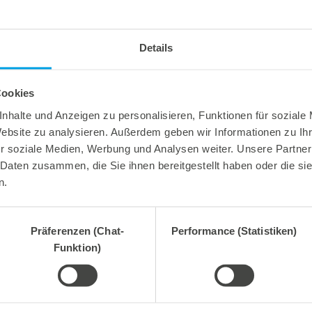
Damit ist unser neuer mcut|multi ein wahres Multitalent.
haben, sind begeistert von deren Funktionalität und dem 
ist direkt an der Verarbeitungsmaschine. Damit die Prod
Details
Der mcut|multi ist für Linienmaterialien in den Stärken 2
Digitalanschlag. Sein robuster Körper wird ergänzt durc
Stahl. Dies sorgt für höchste Präzision beim Schneiden u
Cookies
nhalte und Anzeigen zu personalisieren, Funktionen für soziale
Website zu analysieren. Außerdem geben wir Informationen zu I
r soziale Medien, Werbung und Analysen weiter. Unsere Partner
 Daten zusammen, die Sie ihnen bereitgestellt haben oder die s
n.
 2026
27. Juli 2026
e Prozesssicherheit,
Flexibel ausgleichen. Präzise 
Präferenzen (Chat-
Performance (Statistiken)
ent abfallfrei.
Funktion)
Wir bieten mit dem Unterstiftegitter eine spezialisierte Werkzeuglösung für höchste Anforderungen im Ausbrechprozess. Insbesondere bei anspruchsvollen Verpackungszuschnitten sorgt das System für stabile Abläufe und eine zuverlässige Entfernung selbst kleinster Abfallteile über den gesamten Produktionsprozess hinweg – vom ersten bis zum letzten Bogen.