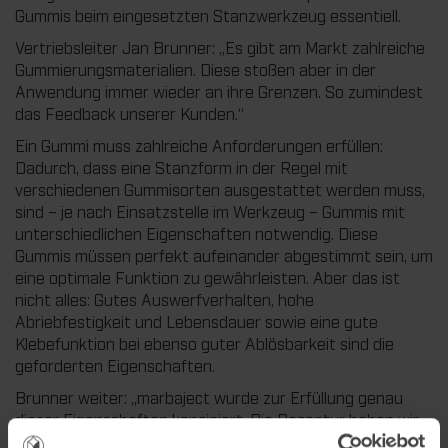
Gummis beim eingesetzten Stanzwerkzeug essentiell.
Vertriebsleiter Jan Brunner: „Es gibt am Markt zahlreiche
Gummierungsmaterialien. Diese stoßen aber in der
Anwendung immer wieder an ihre Grenzen. So zumindest
das Feedback unserer Kunden.“
Ein Gummi muss zahlreiche Anforderungen erfüllen:
Dadurch, dass eine Stanzform in der Regel mit
verschiedenen Gummisorten ausgestattet werden muss,
sind – je nach Einsatzstelle im Werkzeug – Gummis mit
unterschiedlichen Eigenschaften notwendig. Diese
Gummis müssen perfekt aufeinander abgestimmt sein, um
eine optimale Funktion zu gewährleisten. Aber das ist
nicht alles: Gutes Auswerfverhalten, hohe
Abriebfestigkeit und Lebensdauer sowie eine gute
Klebefunktion bei ebenso guter Ablösbarkeit sind die
geforderten Eigenschaften.
Brunner weiter: „marbaject wurde zur Erfüllung genau
dieser Eigenschaften konzipiert. Die Rezeptur haben wir
im Entwicklungsverlauf immer wieder angepasst, bis wir