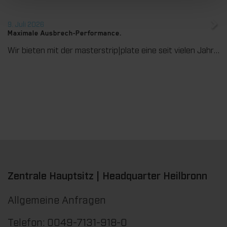
9. Juli 2026
Maximale Ausbrech-Performance.
Wir bieten mit der masterstrip|plate eine seit vielen Jahren bewährte Lösung für maximale Prozesssicherheit beim Ausbrechen. Das speziell entwickelte Ausbrechoberteil ermöglicht einen stabilen, sauberen und effizienten Ausbrechprozess auch bei anspruchsvollen Anwendungen.
Zentrale Hauptsitz | Headquarter Heilbronn
Allgemeine Anfragen
Telefon: 0049-7131-918-0