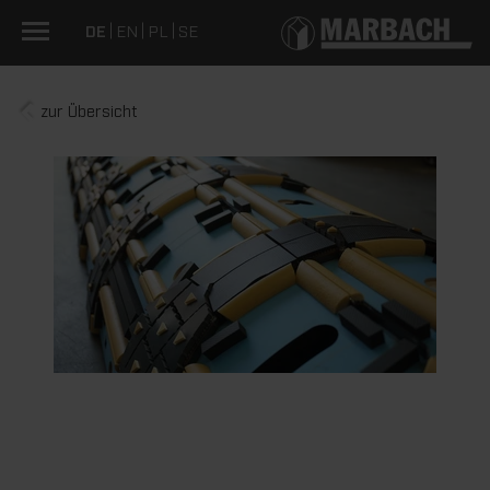
DE
EN
PL
SE
zur Übersicht