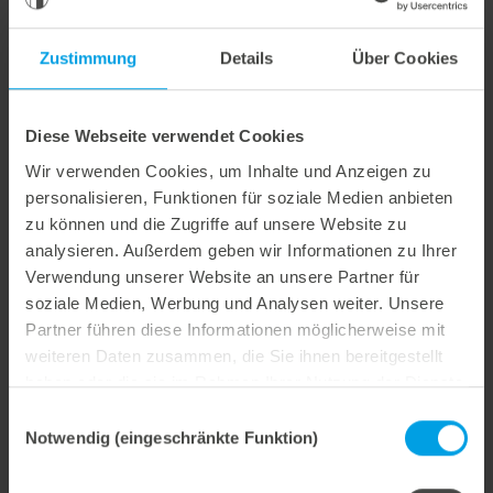
endlich das perfekte Ergebnis in den Händen halten
konnten: marbaject. Der aktuelle Erfolg gibt uns recht:
Zustimmung
Details
Über Cookies
Immer mehr Kunden wollen für ihre Wellpappewerkzeuge
unseren neuen marbaject-Gummi, da dieser im täglichen
Einsatz überzeugt. Denn Werkzeuge mit marbaject-
Diese Webseite verwendet Cookies
Gummi sorgen für eine hohe Performance der
Stanzmaschine und Effizienz bei der
Wir verwenden Cookies, um Inhalte und Anzeigen zu
Verpackungsherstellung.“
personalisieren, Funktionen für soziale Medien anbieten
Der neue marbaject-Gummi ist in den Shorehärten 20, 35,
zu können und die Zugriffe auf unsere Website zu
40, 45 und 55 erhältlich. Eine Farbcodierung sorgt für
analysieren. Außerdem geben wir Informationen zu Ihrer
einfaches Handling bei Wartung oder Reparatur.
Verwendung unserer Website an unsere Partner für
soziale Medien, Werbung und Analysen weiter. Unsere
Partner führen diese Informationen möglicherweise mit
weiteren Daten zusammen, die Sie ihnen bereitgestellt
haben oder die sie im Rahmen Ihrer Nutzung der Dienste
Weitere interessante Neuigkeiten
gesammelt haben.
Einwilligungsauswahl
Notwendig (eingeschränkte Funktion)
29. Juli 2026
Marbach übernimmt Verantwortung.