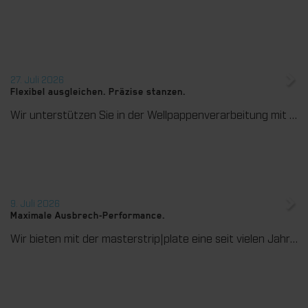
27. Juli 2026
Flexibel ausgleichen. Präzise stanzen.
Wir unterstützen Sie in der Wellpappenverarbeitung mit dem digitalen Zonenausgleich DZL|foil bei der Reduzierung von Rüstzeiten und dem zuverlässigen Ausgleich von Höhentoleranzen im Stanztiegel. Die individuell angepasste Folie sorgt für gleichmäßige Stanzergebnisse und stabile Produktionsprozesse – schnell, flexibel und ohne aufwendige mechanische Eingriffe.
9. Juli 2026
Maximale Ausbrech-Performance.
Wir bieten mit der masterstrip|plate eine seit vielen Jahren bewährte Lösung für maximale Prozesssicherheit beim Ausbrechen. Das speziell entwickelte Ausbrechoberteil ermöglicht einen stabilen, sauberen und effizienten Ausbrechprozess auch bei anspruchsvollen Anwendungen.