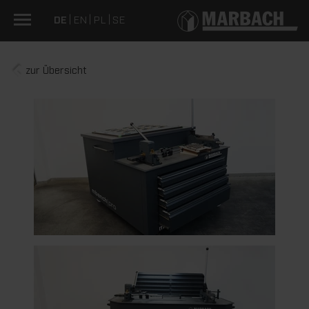
DE
EN
PL
SE
zur Übersicht