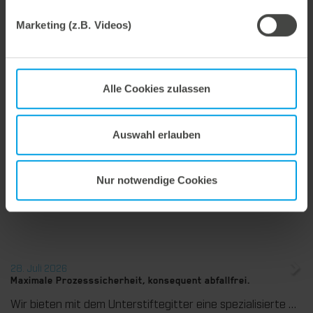
Arbeitsleuchte ergänzt werden, die sich magnetisch an
verschiedenen Stellen befestigen lässt.
Marketing (z.B. Videos)
Alle Cookies zulassen
Weitere interessante Neuigkeiten
Auswahl erlauben
29. Juli 2026
Marbach übernimmt Verantwortung.
Wir treiben unser Engagement für Nachhaltigkeit konsequent weiter voran. Mit der Veröffentlichung des vierten Nachhaltigkeitsberichts dokumentieren wir erneut unsere Fortschritte auf dem Weg zu einer nachhaltigen Unternehmensführung.
Nur notwendige Cookies
28. Juli 2026
Maximale Prozesssicherheit, konsequent abfallfrei.
Wir bieten mit dem Unterstiftegitter eine spezialisierte Werkzeuglösung für höchste Anforderungen im Ausbrechprozess. Insbesondere bei anspruchsvollen Verpackungszuschnitten sorgt das System für stabile Abläufe und eine zuverlässige Entfernung selbst kleinster Abfallteile über den gesamten Produktionsprozess hinweg – vom ersten bis zum letzten Bogen.