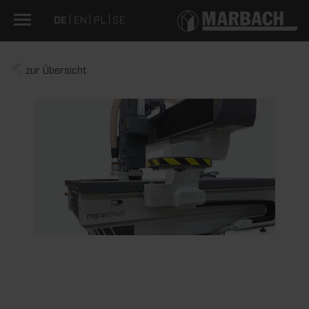
DE
EN
PL
SE
zur Übersicht