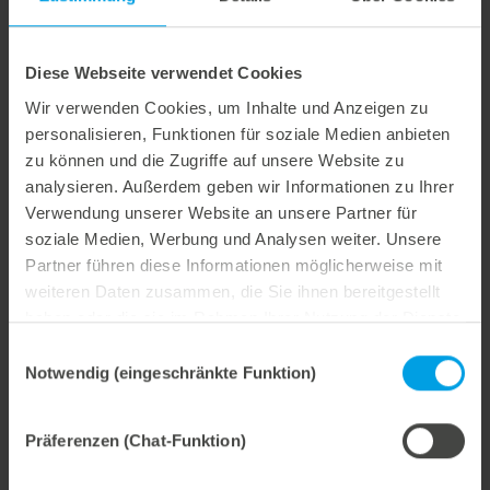
Werkzeuge mit höchster Qualität, die dank der
mgrav|multi ganz nebenbei auch noch umweltfreundlich
und effizient hergestellt werden können.“
Diese Webseite verwendet Cookies
Sie können zwischen verschiedenen Ausführungen und
Wir verwenden Cookies, um Inhalte und Anzeigen zu
Optionen wählen, so dass für jede Anforderung die
personalisieren, Funktionen für soziale Medien anbieten
passende Maschine geliefert werden kann.
zu können und die Zugriffe auf unsere Website zu
analysieren. Außerdem geben wir Informationen zu Ihrer
Verwendung unserer Website an unsere Partner für
soziale Medien, Werbung und Analysen weiter. Unsere
Weitere interessante Neuigkeiten
Partner führen diese Informationen möglicherweise mit
weiteren Daten zusammen, die Sie ihnen bereitgestellt
29. Juli 2026
haben oder die sie im Rahmen Ihrer Nutzung der Dienste
gesammelt haben.
Marbach übernimmt Verantwortung.
Einwilligungsauswahl
Wir treiben unser Engagement für Nachhaltigkeit konsequent weiter voran. Mit der Veröffentlichung des vierten Nachhaltigkeitsberichts dokumentieren wir erneut unsere Fortschritte auf dem Weg zu einer nachhaltigen Unternehmensführung.
Notwendig (eingeschränkte Funktion)
Präferenzen (Chat-Funktion)