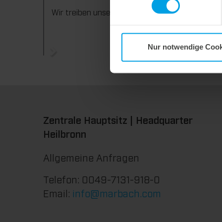
konsequ
Wir treiben unser Engagement für Nachhaltigkeit konsequent weiter voran. Mit der Veröffentlichung des vierten Nachhaltigkeitsberichts dokumentieren wir erneut unsere Fortschritte auf dem Weg zu einer nachhaltigen Unternehmensführung.
Nur notwendige Cook
Zentrale Hauptsitz | Headquarter
Heilbronn
Allgemeine Anfragen
Telefon: 0049-7131-918-0
Email:
info@marbach.com