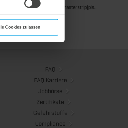
Wir unterstützen Sie in der Wellpappenverarbeitung mit dem digitalen Zonenausgleich DZL|foil bei der Reduzierung von Rüstzeiten und dem zuverlässigen Ausgleich von Höhentoleranzen im Stanztiegel. Die individuell angepasste Folie sorgt für gleichmäßige Stanzergebnisse und stabile Produktionsprozesse – schnell, flexibel und ohne aufwendige mechanische Eingriffe.
Wir bieten mit der masterstrip|plate eine seit vielen Jahren bewährte Lösung für maximale Prozesssicherheit beim Ausbrechen. Das speziell entwickelte Ausbrechoberteil ermöglicht einen stabilen, sauberen und effizienten Ausbrechprozess auch bei anspruchsvollen Anwendungen.
lle Cookies zulassen
FAQ
FAQ Karriere
Jobbörse
Zertifikate
Gefahrstoffe
Compliance