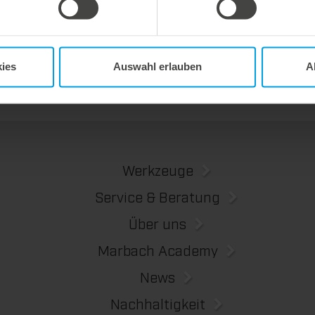
ent abfallfrei.
Wir bieten mit dem Unterstiftegitter eine spezialisierte Werkzeuglösung für höchste Anforderungen im Ausbrechprozess. Insbesondere bei anspruchsvollen Verpackungszuschnitten sorgt das System für stabile Abläufe und eine zuverlässige Entfernung selbst kleinster Abfallteile über den gesamten Produktionsprozess hinweg – vom ersten bis zum letzten Bogen.
ies
Auswahl erlauben
A
Werkzeuge
Service & Beratung
Über uns
Marbach Academy
News
Nachhaltigkeit