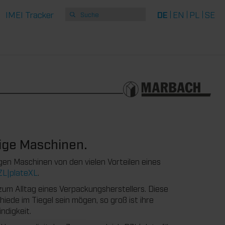
IMEI Tracker
DE
EN
PL
SE
ige Maschinen.
en Maschinen von den vielen Vorteilen eines
ZL|plateXL
.
um Alltag eines Verpackungsherstellers. Diese
ede im Tiegel sein mögen, so groß ist ihre
ndigkeit.