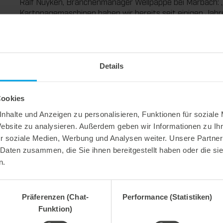
Ralf Nuyken, Branchenmanager Wellpappe bei Marbach: „
Kartonagemaschinen haben wir bereits seit einigen Jahre
haben wir mit dem DZL|plateXL eine Lösung mit einer zwe
Wellpappe-Stanzmaschinen entwickelt.“
Die zweigeteilte Schonplatte des DZL|plateXL wird indiv
versehen und so auf die jeweiligen Gegebenheiten der 
Details
übernimmt damit dauerhaft die Zonenzurichtung der Mas
Stanztiegelbereich kompensiert. Das sorgt für optimale 
Zurichtezeiten bei jedem einzelnen Auftrag deutlich.
Cookies
Mehr Infos zu zum DZL|plateXL gibt es auf dem Marbach
nhalte und Anzeigen zu personalisieren, Funktionen für soziale
https://experience.marbach.com/blog-detail/der-digitale
Website zu analysieren. Außerdem geben wir Informationen zu I
r soziale Medien, Werbung und Analysen weiter. Unsere Partner
 Daten zusammen, die Sie ihnen bereitgestellt haben oder die s
n.
Präferenzen (Chat-
Performance (Statistiken)
Funktion)
 2026
27. Juli 2026
e Prozesssicherheit,
Flexibel ausgleichen. Präzise 