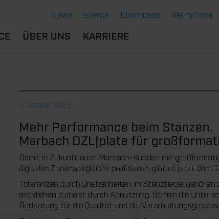
News
Events
Downloads
VerifyTools
CE
ÜBER UNS
KARRIERE
NGEN
STANDORTE &
BERUFSERFAHRENE
SERE LÖSUNGEN
PARTNER
B
DU BIST
ERMOFORMWERKZEUGE
CE
HISTORIE
SCHÜLER:IN
7. Januar 2022
GENSCHAFTEN
GE
NACHHALTIGKEIT
AUSBILDUNG
Mehr Performance beim Stanzen.
NTE
RVICE THERMOFORMEN
STUDIUM
Marbach DZL|plate für großformat
CHNOLOGIE THERMOFORMEN
DU BIST
STUDENT:IN
Damit in Zukunft auch Marbach-Kunden mit großformatig
digitalen Zonenausgleichs profitieren, gibt es jetzt den
D
BENEFITS
Toleranzen durch Unebenheiten im Stanztiegel gehören z
OFFENE JOBS
entstehen zumeist durch Abnutzung. So fein die Unterschi
Bedeutung für die Qualität und die Verarbeitungsgeschwi