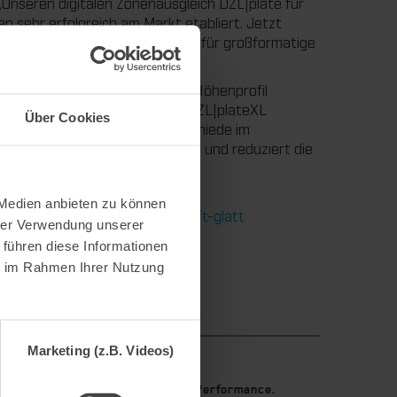
Unseren digitalen Zonenausgleich DZL|plate für
n sehr erfolgreich am Markt etabliert. Jetzt
igeteilten Schonplatte explizit für großformatige
iduell mit einem aufgedruckten Höhenprofil
Stanzmaschine angepasst. Der DZL|plateXL
Über Cookies
chine, in dem er Höhenunterschiede im
Druckverhältnisse beim Stanzen und reduziert die
 Experience Hub:
 Medien anbieten zu können
-zonenausgleich-und-alles-laeuft-glatt
hrer Verwendung unserer
 führen diese Informationen
ie im Rahmen Ihrer Nutzung
Marketing (z.B. Videos)
9. Juli 2026
stanzen.
Maximale Ausbrech-Performance.