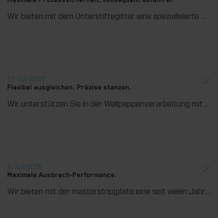
Maximale Prozesssicherheit, konsequent abfallfrei.
Wir bieten mit dem Unterstiftegitter eine spezialisierte Werkzeuglösung für höchste Anforderungen im Ausbrechprozess. Insbesondere bei anspruchsvollen Verpackungszuschnitten sorgt das System für stabile Abläufe und eine zuverlässige Entfernung selbst kleinster Abfallteile über den gesamten Produktionsprozess hinweg – vom ersten bis zum letzten Bogen.
27. Juli 2026
Flexibel ausgleichen. Präzise stanzen.
Wir unterstützen Sie in der Wellpappenverarbeitung mit dem digitalen Zonenausgleich DZL|foil bei der Reduzierung von Rüstzeiten und dem zuverlässigen Ausgleich von Höhentoleranzen im Stanztiegel. Die individuell angepasste Folie sorgt für gleichmäßige Stanzergebnisse und stabile Produktionsprozesse – schnell, flexibel und ohne aufwendige mechanische Eingriffe.
9. Juli 2026
Maximale Ausbrech-Performance.
Wir bieten mit der masterstrip|plate eine seit vielen Jahren bewährte Lösung für maximale Prozesssicherheit beim Ausbrechen. Das speziell entwickelte Ausbrechoberteil ermöglicht einen stabilen, sauberen und effizienten Ausbrechprozess auch bei anspruchsvollen Anwendungen.