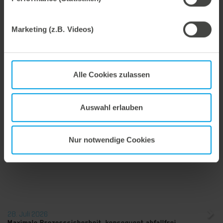
Tina Dost: „Ein ereignisreiches geht zu Ende. Wir freuen
uns schon auf ein ebenso spannendes Jahr 2019. Mit
vielen neuen Produkten. Der K in Düsseldorf. Und
Marketing (z.B. Videos)
maximaler Performance. Vielen Dank an alle unsere
Geschäftspartner für die tolle Zusammenarbeit.“
Alle Cookies zulassen
Weitere interessante Neuigkeiten
Auswahl erlauben
29. Juli 2026
Marbach übernimmt Verantwortung.
Nur notwendige Cookies
Wir treiben unser Engagement für Nachhaltigkeit konsequent weiter voran. Mit der Veröffentlichung des vierten Nachhaltigkeitsberichts dokumentieren wir erneut unsere Fortschritte auf dem Weg zu einer nachhaltigen Unternehmensführung.
28. Juli 2026