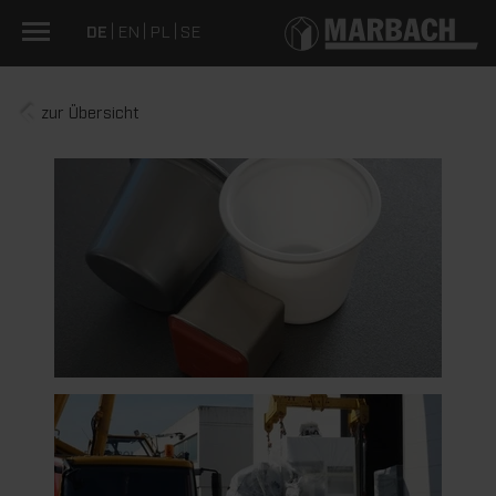
DE
EN
PL
SE
zur Übersicht