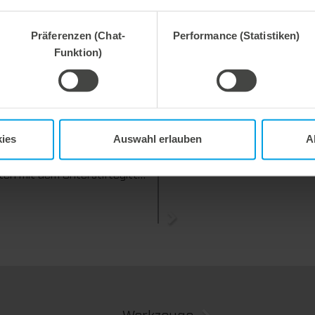
unterstützen.
Präferenzen (Chat-
Performance (Statistiken)
Funktion)
 2026
27. Juli 2026
ies
Auswahl erlauben
A
e Prozesssicherheit,
Flexibel ausgleichen. Präzise 
ent abfallfrei.
Wir bieten mit dem Unterstiftegitter eine spezialisierte Werkzeuglösung für höchste Anforderungen im Ausbrechprozess. Insbesondere bei anspruchsvollen Verpackungszuschnitten sorgt das System für stabile Abläufe und eine zuverlässige Entfernung selbst kleinster Abfallteile über den gesamten Produktionsprozess hinweg – vom ersten bis zum letzten Bogen.
Werkzeuge