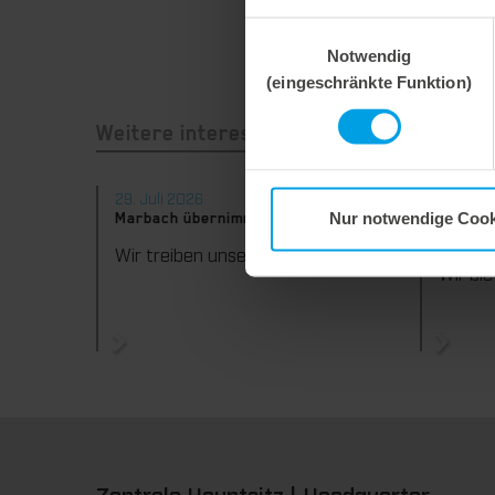
Einwilligungsauswahl
Notwendig
(eingeschränkte Funktion)
Weitere interessante Neuigkeiten
29. Juli 2026
28. Juli
Nur notwendige Cook
Marbach übernimmt Verantwortung.
Maximal
konsequ
Wir treiben unser Engagement für Nachhaltigkeit konsequent weiter voran. Mit der Veröffentlichung des vierten Nachhaltigkeitsberichts dokumentieren wir erneut unsere Fortschritte auf dem Weg zu einer nachhaltigen Unternehmensführung.
Zentrale Hauptsitz | Headquarter