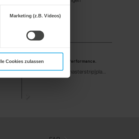
Marketing (z.B. Videos)
9. Juli 2026
lle Cookies zulassen
stanzen.
Maximale Ausbrech-Performance.
Wir unterstützen Sie in der Wellpappenverarbeitung mit dem digitalen Zonenausgleich DZL|foil bei der Reduzierung von Rüstzeiten und dem zuverlässigen Ausgleich von Höhentoleranzen im Stanztiegel. Die individuell angepasste Folie sorgt für gleichmäßige Stanzergebnisse und stabile Produktionsprozesse – schnell, flexibel und ohne aufwendige mechanische Eingriffe.
Wir bieten mit der masterstrip|plate eine seit vielen Jahren bewährte Lösung für maximale Prozesssicherheit beim Ausbrechen. Das speziell entwickelte Ausbrechoberteil ermöglicht einen stabilen, sauberen und effizienten Ausbrechprozess auch bei anspruchsvollen Anwendungen.
FAQ