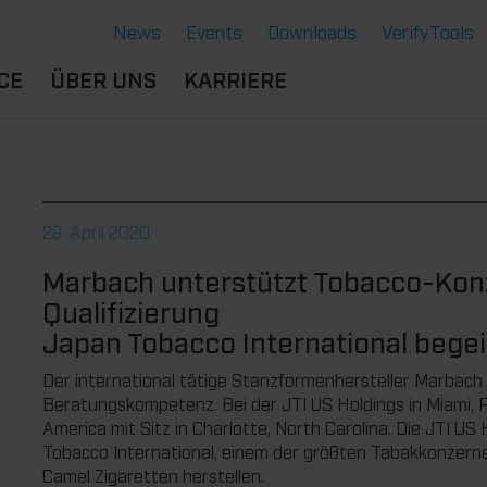
News
Events
Downloads
VerifyTools
CE
ÜBER UNS
KARRIERE
NGEN
STANDORTE &
BERUFSERFAHRENE
SERE LÖSUNGEN
PARTNER
B
DU BIST
ERMOFORMWERKZEUGE
CE
HISTORIE
SCHÜLER:IN
29. April 2020
GENSCHAFTEN
GE
NACHHALTIGKEIT
AUSBILDUNG
Marbach unterstützt Tobacco-Konz
NTE
RVICE THERMOFORMEN
STUDIUM
Qualifizierung
CHNOLOGIE THERMOFORMEN
DU BIST
Japan Tobacco International begei
STUDENT:IN
Der international tätige Stanzformenhersteller Marbach 
BENEFITS
Beratungskompetenz. Bei der JTI US Holdings in Miami, 
OFFENE JOBS
America mit Sitz in Charlotte, North Carolina. Die JTI US
Tobacco International, einem der größten Tabakkonzern
Camel Zigaretten herstellen.