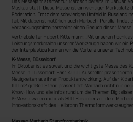
Das Messejahr startet für Marbach bereits im Januar. Vom 2
Moskau statt. Diese Messe ist ein wichtiger Marktplatz 
Föderation. Trotz dem schwierigen Umfeld in Russland 
teil. Mit dabei ist natürlich auch Marbach. Parallel findet
Verpackungsmittelhersteller einen Besuch dieser Messe m
Vertriebsleiter Hubert Kittelmann: „Mit unseren hochkla
Leistungsmerkmalen unserer Werkzeuge haben wir ein
der Interplastica können wir die Vorteile unserer Techno
K-Messe, Düsseldorf
Im Oktober ist es soweit und die wichtigste Messe des K
Messe in Düsseldorf. Fast 4.000 Aussteller präsentiere
Neuigkeiten aus ihrer Produktentwicklung. Auf der K darf
100 m2 großen Stand präsentiert Marbach nicht nur neu
Know-How und alle Infos rund um die Themen Digitalisier
K-Messe waren mehr als 800 Besucher auf dem Marbach
Innovationskraft des Heilbronn Thermoformwerkzeugher
Messen Marbach Stanzformtechnik
Expo Grafica, Mexiko