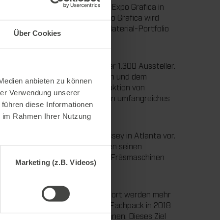
is zum 08. März mit der Messe Expo Grafica in
zum ersten Mal aus. Auf der Expo Grafica wird
rt und das dort angebotene Material-Portfolio
Über Cookies
etzten Monate.
hr als 200.000 Besucher auf über 1.300 Aussteller.
. – das Joint Venture von Marbach und dem
 Medien anbieten zu können
e im Sommer 2018 mit der Produktion von
hrer Verwendung unserer
n das neue Unternehmen und sein umfangreiches
 führen diese Informationen
ie im Rahmen Ihrer Nutzung
duktprogramm auf der IADD Odyssey in Atlanta vor.
nenbereich präsentieren. Neben seinen
ahlschneidanlagen (mjet) sowie Fräsmaschinen
Marketing (z.B. Videos)
mit der Fachpack in Nürnberg. Dort werden mehr
steller treffen. Bei der letzten Fachpack in 2018
 zahlreiche neue Kunden gewinnen. Dieses Ziel