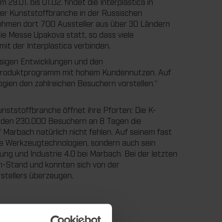
9.01. bis 01.02. findet die Interplastica in
der Kunststoffbranche in der Russischen
nehmen dort 700 Aussteller aus über 30 Ländern
 die Messe Upakova statt, so dass viele
it der Interplastica verbinden.
ssigen Entwicklungen und den
 Produktprogramm mit hohem Kundennutzen. Auf
logien den zahlreichen Besuchern vorstellen.“
unststoffbranche öffnet ihre Pforten: Die K-
n den 230.000 Besuchern an 8 Tagen die
 Marbach natürlich nicht fehlen. Auf seinem fast
e Werkzeugtechnologien, sondern auch sein
ung und Industrie 4.0 bei Marbach. Bei der letzten
-Stand und konnten sich von der
stellers überzeugen.