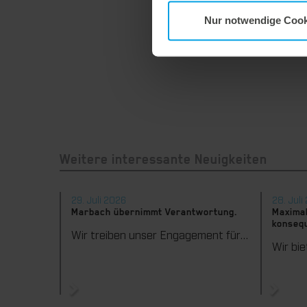
Nur notwendige Cook
Weitere interessante Neuigkeiten
29. Juli 2026
28. Juli
Marbach übernimmt Verantwortung.
Maximal
konsequ
Wir treiben unser Engagement für Nachhaltigkeit konsequent weiter voran. Mit der Veröffentlichung des vierten Nachhaltigkeitsberichts dokumentieren wir erneut unsere Fortschritte auf dem Weg zu einer nachhaltigen Unternehmensführung.