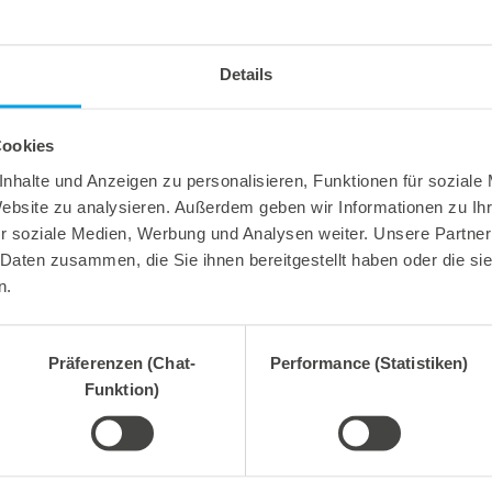
Das Messejahr in der Stanzformtechnik startet vom 05. b
Mexiko. Auf dieser Messe stellt Marbach in diesem Jahr 
Marbach den zahlreichen Besuchern seinen neuen Stando
Details
vorstellen. Ebenso wie seine neuen Entwicklungen der l
Print, Dongguan, China
Bei dieser Veranstaltung treffen vom 09. bis 13. April me
Cookies
Marbach Masterwork (Tianjin) Die Cutting Tools Co. Ltd
nhalte und Anzeigen zu personalisieren, Funktionen für soziale
chinesischen Maschinenhersteller Masterwork – startet
Website zu analysieren. Außerdem geben wir Informationen zu I
Stanzformen. Bei der Print wird Marbach den Besucher
r soziale Medien, Werbung und Analysen weiter. Unsere Partner
Produktportfolio vorstellen.
 Daten zusammen, die Sie ihnen bereitgestellt haben oder die s
IADD Odyssey, Atlanta
n.
Vom 01. bis 03.05.2019 stellt Marbach America sein Pro
Außerdem wird Marbach seine Neuheiten aus dem Maschi
Laseranlagen der mlas-Reihe bietet Marbach Wasserstr
Präferenzen (Chat-
Performance (Statistiken)
(mgrav) an.
Funktion)
Fachpack, Nürnberg
Das Marbach-Messejahr in der Stanzformtechnik endet 
als 45.000 Besucher erwartet, die auf mehr als 1.500 Aus
konnte Marbach mit seinen Innovationen überzeugen und