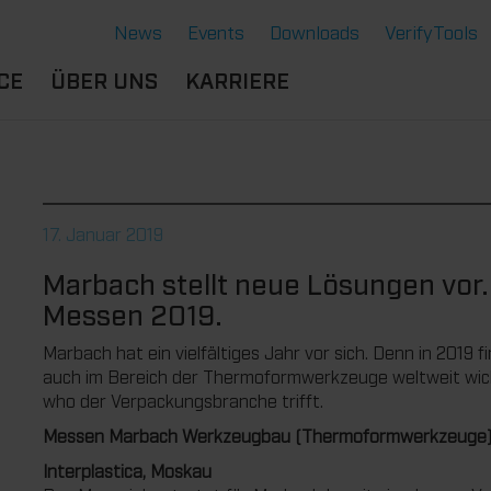
News
Events
Downloads
VerifyTools
CE
ÜBER UNS
KARRIERE
NGEN
STANDORTE &
BERUFSERFAHRENE
SERE LÖSUNGEN
PARTNER
B
DU BIST
ERMOFORMWERKZEUGE
CE
HISTORIE
SCHÜLER:IN
17. Januar 2019
GENSCHAFTEN
GE
NACHHALTIGKEIT
AUSBILDUNG
Marbach stellt neue Lösungen vor.
NTE
RVICE THERMOFORMEN
STUDIUM
Messen 2019.
CHNOLOGIE THERMOFORMEN
DU BIST
STUDENT:IN
Marbach hat ein vielfältiges Jahr vor sich. Denn in 2019
auch im Bereich der Thermoformwerkzeuge weltweit wich
BENEFITS
who der Verpackungsbranche trifft.
OFFENE JOBS
Messen Marbach Werkzeugbau (Thermoformwerkzeuge
Interplastica, Moskau