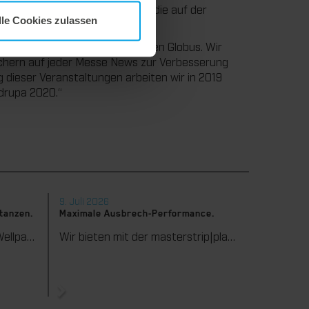
eits an einigen Innovationen, die auf der
lle Cookies zulassen
teressantes Messejahr rund um den Globus. Wir
uchern auf jeder Messe News zur Verbesserung
g dieser Veranstaltungen arbeiten wir in 2019
 drupa 2020.“
9. Juli 2026
stanzen.
Maximale Ausbrech-Performance.
Wir unterstützen Sie in der Wellpappenverarbeitung mit dem digitalen Zonenausgleich DZL|foil bei der Reduzierung von Rüstzeiten und dem zuverlässigen Ausgleich von Höhentoleranzen im Stanztiegel. Die individuell angepasste Folie sorgt für gleichmäßige Stanzergebnisse und stabile Produktionsprozesse – schnell, flexibel und ohne aufwendige mechanische Eingriffe.
Wir bieten mit der masterstrip|plate eine seit vielen Jahren bewährte Lösung für maximale Prozesssicherheit beim Ausbrechen. Das speziell entwickelte Ausbrechoberteil ermöglicht einen stabilen, sauberen und effizienten Ausbrechprozess auch bei anspruchsvollen Anwendungen.