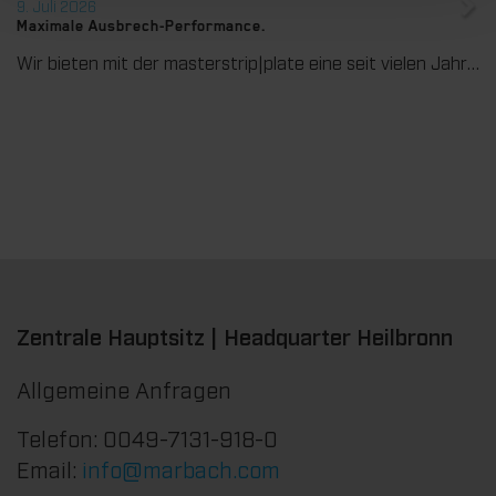
9. Juli 2026
Maximale Ausbrech-Performance.
Wir bieten mit der masterstrip|plate eine seit vielen Jahren bewährte Lösung für maximale Prozesssicherheit beim Ausbrechen. Das speziell entwickelte Ausbrechoberteil ermöglicht einen stabilen, sauberen und effizienten Ausbrechprozess auch bei anspruchsvollen Anwendungen.
Zentrale Hauptsitz | Headquarter Heilbronn
Allgemeine Anfragen
Telefon: 0049-7131-918-0
Email:
info@marbach.com