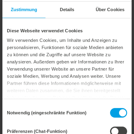
Der lightblanker zeichnet sich durch sein geringes Gewicht
und seinen günstigen Preis aus. Er ist perfekt für
Zustimmung
Details
Über Cookies
Aufträge, bei denen die Nutzen bisher manuell getrennt
wurden. Für höhere Anforderungen haben wir den
marbablanker entwickelt. Er ist optimal auf die
Diese Webseite verwendet Cookies
Bedürfnisse des Anwenders abgestimmt und sorgt für
Wir verwenden Cookies, um Inhalte und Anzeigen zu
einen reibungslosen Produktionsprozess. Für ganz kleine
Nutzen gibt es die Sonderlösung nick-breaking. Damit
personalisieren, Funktionen für soziale Medien anbieten
können wir unseren Kunden für jede Anforderung die
zu können und die Zugriffe auf unsere Website zu
passende Lösung anbieten.“
analysieren. Außerdem geben wir Informationen zu Ihrer
Verwendung unserer Website an unsere Partner für
soziale Medien, Werbung und Analysen weiter. Unsere
Partner führen diese Informationen möglicherweise mit
weiteren Daten zusammen, die Sie ihnen bereitgestellt
Weitere interessante Neuigkeiten
haben oder die sie im Rahmen Ihrer Nutzung der Dienste
gesammelt haben.
Einwilligungsauswahl
29. Juli 2026
Notwendig (eingeschränkte Funktion)
Marbach übernimmt Verantwortung.
Wir treiben unser Engagement für Nachhaltigkeit konsequent weiter voran. Mit der Veröffentlichung des vierten Nachhaltigkeitsberichts dokumentieren wir erneut unsere Fortschritte auf dem Weg zu einer nachhaltigen Unternehmensführung.
Präferenzen (Chat-Funktion)