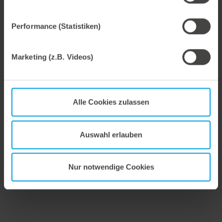
Performance (Statistiken)
28. Juli 2026
Marketing (z.B. Videos)
Maximale Prozesssicherheit, konsequent abfallfrei.
Wir bieten mit dem Unterstiftegitter eine spezialisierte Werkzeuglösung für höchste Anforderungen im Ausbrechprozess. Insbesondere bei anspruchsvollen Verpackungszuschnitten sorgt das System für stabile Abläufe und eine zuverlässige Entfernung selbst kleinster Abfallteile über den gesamten Produktionsprozess hinweg – vom ersten bis zum letzten Bogen.
Alle Cookies zulassen
Auswahl erlauben
27. Juli 2026
Flexibel ausgleichen. Präzise stanzen.
Wir unterstützen Sie in der Wellpappenverarbeitung mit dem digitalen Zonenausgleich DZL|foil bei der Reduzierung von Rüstzeiten und dem zuverlässigen Ausgleich von Höhentoleranzen im Stanztiegel. Die individuell angepasste Folie sorgt für gleichmäßige Stanzergebnisse und stabile Produktionsprozesse – schnell, flexibel und ohne aufwendige mechanische Eingriffe.
Nur notwendige Cookies