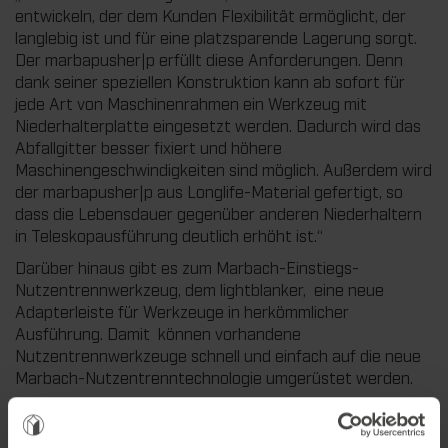
entwickeln, der dem Kunden Flexibilität ermöglicht, der
langlebig ist und für eine platzsparende Lagerung sorgt.
Der marbapusher|p erfüllt diese Anforderungen. Denn
dank seiner speziellen Konstruktion kann ab sofort für
jede Art von Maschinenrahmen ein Werkzeug mit
Niederhalterplatte eingesetzt werden. Dadurch wird das
Abfallgitter besser fixiert und höhere
Maschinengeschwindigkeiten sind möglich. Außerdem wird
der marbapusher|p aus Longlife-Material gefertigt, so
dass die Lebensdauer gegenüber anderen Niederhaltern
in Teleskopausführung deutlich erhöht ist.“
Darüber hinaus gibt es zum Marbach-Einstiegs-
Nutzentrennwerkzeug, dem lightblanker, eine neue
Adapterleiste für Werkzeuge in herkömmlicher
Ausführung. Damit können vorhandene
Nutzentrennwerkzeuge schnell und einfach auf die neue
Marbach-Nutzentrenntechnologie umgerüstet werden.
Jan Brunner: „Ein Großteil unserer Kunden setzt
inzwischen auf unsere neuen Nutzentrenntechnologien.