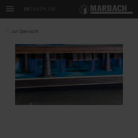
DE
EN
PL
SE
zur Übersicht