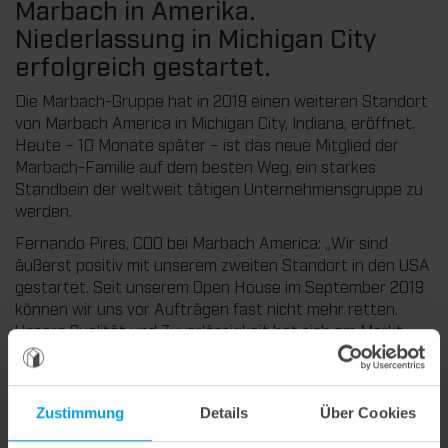
Marbach in Amerika.
Niederlassung in Michigan City
erfolgreich gestartet.
Die Marbach-Gruppe hat in 2019 einen weiteren Standort
von Marbach America in Michigan City, Indiana, eröffnet.
Heute – 10 Monate später – ist das neue Mitglied der
Marbach-Familie auf dem besten Weg, ein starkes
Standbein der weltweit tätigen Unternehmensgruppe zu
werden.
Fernando Pires, COO bei Marbach America: „Wir sind
äußerst positiv mit unserem zweiten Standort in den USA
gestartet. Seit unserem Open House im September 2019
können wir uns vor Aufträgen fast nicht mehr retten.
Unsere Qualität und Zuverlässigkeit hat sich am Markt
sehr schnell herumgesprochen. Trotz Corona liegen
unsere Umsätze in Michigan deutlich über Plan. Eine tolle
Leistung unseres Teams.“
Zustimmung
Details
Über Cookies
Bei Marbach America in Michigan City sind momentan 25