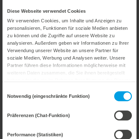
Mitarbeiter beschäftigt. In den nächsten Jahren soll
dieser Marbach-Standort Schritt für Schritt erweitert
Diese Webseite verwendet Cookies
werden. Der Hauptsitz von Marbach America liegt in
Wir verwenden Cookies, um Inhalte und Anzeigen zu
Charlotte, North Carolina.
personalisieren, Funktionen für soziale Medien anbieten
zu können und die Zugriffe auf unsere Website zu
analysieren. Außerdem geben wir Informationen zu Ihrer
Verwendung unserer Website an unsere Partner für
Weitere interessante Neuigkeiten
soziale Medien, Werbung und Analysen weiter. Unsere
Partner führen diese Informationen möglicherweise mit
29. Juli 2026
weiteren Daten zusammen, die Sie ihnen bereitgestellt
Marbach übernimmt Verantwortung.
haben oder die sie im Rahmen Ihrer Nutzung der Dienste
Wir treiben unser Engagement für Nachhaltigkeit konsequent weiter voran. Mit der Veröffentlichung des vierten Nachhaltigkeitsberichts dokumentieren wir erneut unsere Fortschritte auf dem Weg zu einer nachhaltigen Unternehmensführung.
gesammelt haben.
Einwilligungsauswahl
Notwendig (eingeschränkte Funktion)
Präferenzen (Chat-Funktion)
28. Juli 2026
Maximale Prozesssicherheit, konsequent abfallfrei.
Performance (Statistiken)