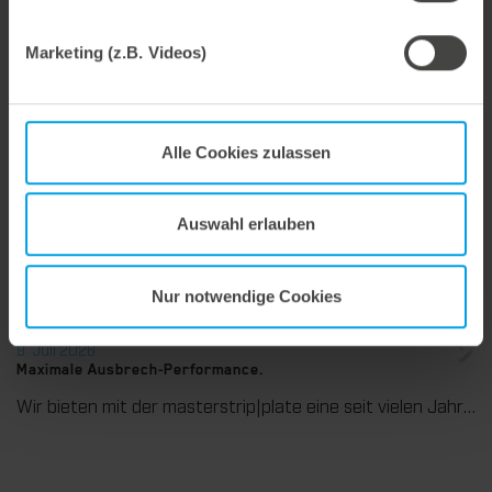
Wir bieten mit dem Unterstiftegitter eine spezialisierte Werkzeuglösung für höchste Anforderungen im Ausbrechprozess. Insbesondere bei anspruchsvollen Verpackungszuschnitten sorgt das System für stabile Abläufe und eine zuverlässige Entfernung selbst kleinster Abfallteile über den gesamten Produktionsprozess hinweg – vom ersten bis zum letzten Bogen.
Marketing (z.B. Videos)
27. Juli 2026
Alle Cookies zulassen
Flexibel ausgleichen. Präzise stanzen.
Wir unterstützen Sie in der Wellpappenverarbeitung mit dem digitalen Zonenausgleich DZL|foil bei der Reduzierung von Rüstzeiten und dem zuverlässigen Ausgleich von Höhentoleranzen im Stanztiegel. Die individuell angepasste Folie sorgt für gleichmäßige Stanzergebnisse und stabile Produktionsprozesse – schnell, flexibel und ohne aufwendige mechanische Eingriffe.
Auswahl erlauben
Nur notwendige Cookies
9. Juli 2026
Maximale Ausbrech-Performance.
Wir bieten mit der masterstrip|plate eine seit vielen Jahren bewährte Lösung für maximale Prozesssicherheit beim Ausbrechen. Das speziell entwickelte Ausbrechoberteil ermöglicht einen stabilen, sauberen und effizienten Ausbrechprozess auch bei anspruchsvollen Anwendungen.