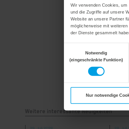
Wir verwenden Cookies, um I
und die Zugriffe auf unsere 
Website an unsere Partner fü
möglicherweise mit weiteren
der Dienste gesammelt habe
Einwilligungsauswahl
Notwendig
(eingeschränkte Funktion)
Nur notwendige Cook
Weitere interessante Neuigkeiten
29. Juli 2026
28. Juli