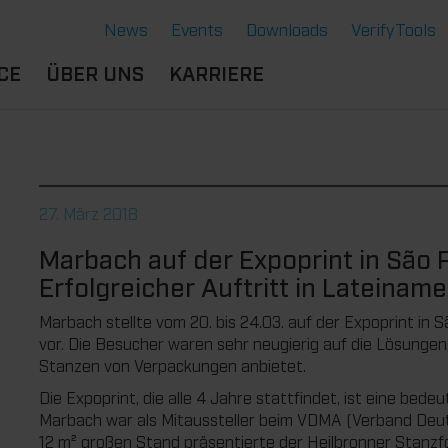
News
Events
Downloads
VerifyTools
CE
ÜBER UNS
KARRIERE
NGEN
STANDORTE &
BERUFSERFAHRENE
SERE LÖSUNGEN
PARTNER
B
DU BIST
ERMOFORMWERKZEUGE
CE
HISTORIE
SCHÜLER:IN
27. März 2018
GENSCHAFTEN
GE
NACHHALTIGKEIT
AUSBILDUNG
Marbach auf der Expoprint in São 
NTE
RVICE THERMOFORMEN
STUDIUM
Erfolgreicher Auftritt in Lateiname
CHNOLOGIE THERMOFORMEN
DU BIST
STUDENT:IN
Marbach stellte vom 20. bis 24.03. auf der Expoprint in 
vor. Die Besucher waren sehr neugierig auf die Lösunge
BENEFITS
Stanzen von Verpackungen anbietet.
OFFENE JOBS
Die Expoprint, die alle 4 Jahre stattfindet, ist eine bed
Marbach war als Mitaussteller beim VDMA (Verband Deut
12 m² großen Stand präsentierte der Heilbronner Stanzfo