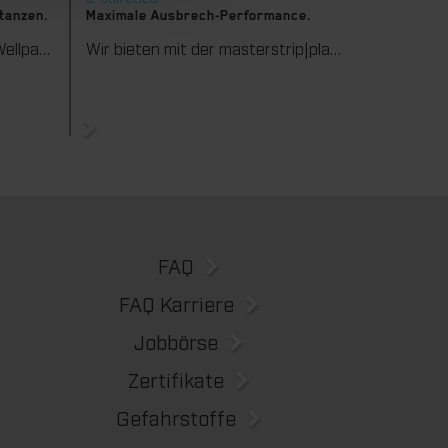
stanzen.
Maximale Ausbrech-Performance.
Wir unterstützen Sie in der Wellpappenverarbeitung mit dem digitalen Zonenausgleich DZL|foil bei der Reduzierung von Rüstzeiten und dem zuverlässigen Ausgleich von Höhentoleranzen im Stanztiegel. Die individuell angepasste Folie sorgt für gleichmäßige Stanzergebnisse und stabile Produktionsprozesse – schnell, flexibel und ohne aufwendige mechanische Eingriffe.
Wir bieten mit der masterstrip|plate eine seit vielen Jahren bewährte Lösung für maximale Prozesssicherheit beim Ausbrechen. Das speziell entwickelte Ausbrechoberteil ermöglicht einen stabilen, sauberen und effizienten Ausbrechprozess auch bei anspruchsvollen Anwendungen.
FAQ
FAQ Karriere
Jobbörse
Zertifikate
Gefahrstoffe