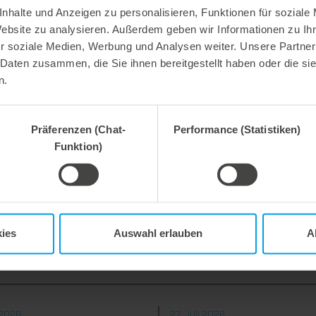
Konsumenten sind.“
nhalte und Anzeigen zu personalisieren, Funktionen für soziale
Website zu analysieren. Außerdem geben wir Informationen zu I
pure edge
r soziale Medien, Werbung und Analysen weiter. Unsere Partner
Bei dieser von Marbach entwickelten Technologie wird d
 Daten zusammen, die Sie ihnen bereitgestellt haben oder die s
durch Niederhalter aus Stahl ersetzt. Das führt dazu, d
dem Messer komplett komprimiert wird. Es entstehen seh
n.
sowie die Entstehung von Engelshaaren werden verhinde
marbablanker
Präferenzen (Chat-
Performance (Statistiken)
Der marbablanker ist ein leichtes, aber stabiles Nutzen
Funktion)
Bedürfnisse abgestimmt wird. Ein schneller und reibung
Preis zeichnen den marbablanker aus.
Dost weiter: „Die Expoprint in São Paulo war für uns ei
Gesprächen. Wir werden auf jeden Fall in 4 Jahren wieder
ies
Auswahl erlauben
A
 2026
27. Juli 2026