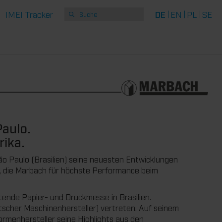
IMEI Tracker
DE
EN
PL
SE
Paulo.
rika.
São Paulo (Brasilien) seine neuesten Entwicklungen
n, die Marbach für höchste Performance beim
eutende Papier- und Druckmesse in Brasilien.
scher Maschinenhersteller) vertreten. Auf seinem
rmenhersteller seine Highlights aus den