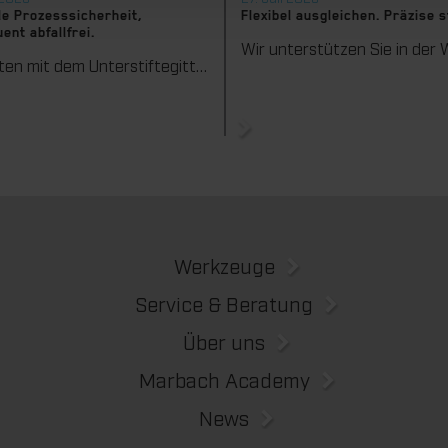
e Prozesssicherheit,
Flexibel ausgleichen. Präzise 
ent abfallfrei.
Wir bieten mit dem Unterstiftegitter eine spezialisierte Werkzeuglösung für höchste Anforderungen im Ausbrechprozess. Insbesondere bei anspruchsvollen Verpackungszuschnitten sorgt das System für stabile Abläufe und eine zuverlässige Entfernung selbst kleinster Abfallteile über den gesamten Produktionsprozess hinweg – vom ersten bis zum letzten Bogen.
Werkzeuge
Service & Beratung
Über uns
Marbach Academy
News