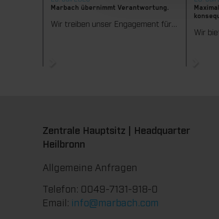
Marbach übernimmt Verantwortung.
Maximal
konsequ
Wir treiben unser Engagement für Nachhaltigkeit konsequent weiter voran. Mit der Veröffentlichung des vierten Nachhaltigkeitsberichts dokumentieren wir erneut unsere Fortschritte auf dem Weg zu einer nachhaltigen Unternehmensführung.
Zentrale Hauptsitz | Headquarter
Heilbronn
Allgemeine Anfragen
Telefon: 0049-7131-918-0
Email:
info@marbach.com