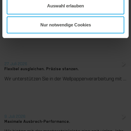
Auswahl erlauben
28. Juli 2026
Maximale Prozesssicherheit, konsequent abfallfrei.
Nur notwendige Cookies
Wir bieten mit dem Unterstiftegitter eine spezialisierte Werkzeuglösung für höchste Anforderungen im Ausbrechprozess. Insbesondere bei anspruchsvollen Verpackungszuschnitten sorgt das System für stabile Abläufe und eine zuverlässige Entfernung selbst kleinster Abfallteile über den gesamten Produktionsprozess hinweg – vom ersten bis zum letzten Bogen.
27. Juli 2026
Flexibel ausgleichen. Präzise stanzen.
Wir unterstützen Sie in der Wellpappenverarbeitung mit dem digitalen Zonenausgleich DZL|foil bei der Reduzierung von Rüstzeiten und dem zuverlässigen Ausgleich von Höhentoleranzen im Stanztiegel. Die individuell angepasste Folie sorgt für gleichmäßige Stanzergebnisse und stabile Produktionsprozesse – schnell, flexibel und ohne aufwendige mechanische Eingriffe.
9. Juli 2026
Maximale Ausbrech-Performance.