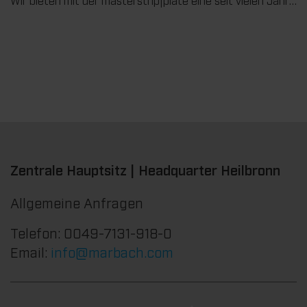
Wir bieten mit der masterstrip|plate eine seit vielen Jahren bewährte Lösung für maximale Prozesssicherheit beim Ausbrechen. Das speziell entwickelte Ausbrechoberteil ermöglicht einen stabilen, sauberen und effizienten Ausbrechprozess auch bei anspruchsvollen Anwendungen.
Zentrale Hauptsitz | Headquarter Heilbronn
Allgemeine Anfragen
Telefon: 0049-7131-918-0
Email:
info@marbach.com