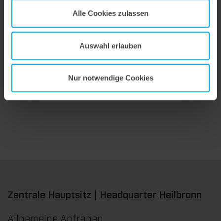
Alle Cookies zulassen
Auswahl erlauben
9. Juli 2026
Maximale Ausbrech-Performance.
Wir bieten mit der masterstrip|plate eine seit vielen Jahren bewährte Lösung für maximale Prozesssicherheit beim Ausbrechen. Das speziell entwickelte Ausbrechoberteil ermöglicht einen stabilen, sauberen und effizienten Ausbrechprozess auch bei anspruchsvollen Anwendungen.
Nur notwendige Cookies
Zentrale Hauptsitz | Headquarter Heilbronn
Allgemeine Anfragen