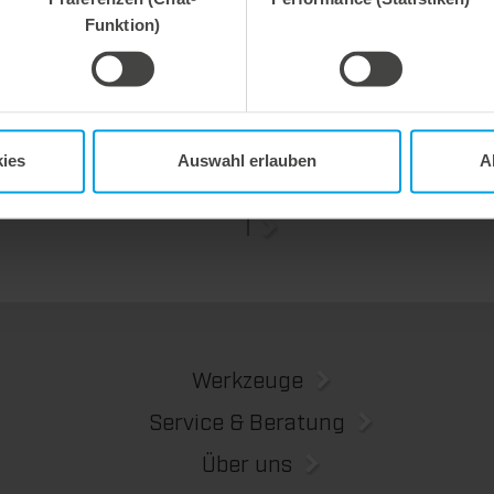
Funktion)
 2026
27. Juli 2026
e Prozesssicherheit,
Flexibel ausgleichen. Präzise 
ent abfallfrei.
Wir bieten mit dem Unterstiftegitter eine spezialisierte Werkzeuglösung für höchste Anforderungen im Ausbrechprozess. Insbesondere bei anspruchsvollen Verpackungszuschnitten sorgt das System für stabile Abläufe und eine zuverlässige Entfernung selbst kleinster Abfallteile über den gesamten Produktionsprozess hinweg – vom ersten bis zum letzten Bogen.
ies
Auswahl erlauben
A
Werkzeuge
Service & Beratung
Über uns