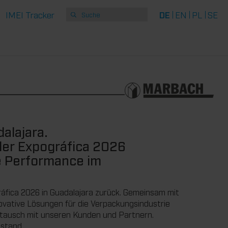
IMEI Tracker
DE
EN
PL
SE
dalajara.
der Expográfica 2026
e Performance im
gráfica 2026 in Guadalajara zurück. Gemeinsam mit
novative Lösungen für die Verpackungsindustrie
stausch mit unseren Kunden und Partnern.
stand.