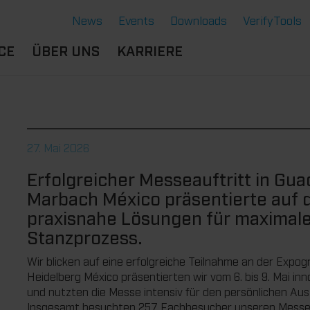
News
Events
Downloads
VerifyTools
CE
ÜBER UNS
KARRIERE
NGEN
STANDORTE &
BERUFSERFAHRENE
SERE LÖSUNGEN
PARTNER
B
DU BIST
ERMOFORMWERKZEUGE
CE
HISTORIE
SCHÜLER:IN
27. Mai 2026
GENSCHAFTEN
GE
NACHHALTIGKEIT
AUSBILDUNG
Erfolgreicher Messeauftritt in Gua
NTE
RVICE THERMOFORMEN
STUDIUM
Marbach México präsentierte auf 
CHNOLOGIE THERMOFORMEN
DU BIST
praxisnahe Lösungen für maximal
STUDENT:IN
Stanzprozess.
BENEFITS
Wir blicken auf eine erfolgreiche Teilnahme an der Expo
OFFENE JOBS
Heidelberg México präsentierten wir vom 6. bis 9. Mai in
und nutzten die Messe intensiv für den persönlichen Au
Insgesamt besuchten 257 Fachbesucher unseren Messe