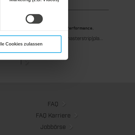
9. Juli 2026
stanzen.
Maximale Ausbrech-Performance.
Wir unterstützen Sie in der Wellpappenverarbeitung mit dem digitalen Zonenausgleich DZL|foil bei der Reduzierung von Rüstzeiten und dem zuverlässigen Ausgleich von Höhentoleranzen im Stanztiegel. Die individuell angepasste Folie sorgt für gleichmäßige Stanzergebnisse und stabile Produktionsprozesse – schnell, flexibel und ohne aufwendige mechanische Eingriffe.
Wir bieten mit der masterstrip|plate eine seit vielen Jahren bewährte Lösung für maximale Prozesssicherheit beim Ausbrechen. Das speziell entwickelte Ausbrechoberteil ermöglicht einen stabilen, sauberen und effizienten Ausbrechprozess auch bei anspruchsvollen Anwendungen.
lle Cookies zulassen
FAQ
FAQ Karriere
Jobbörse