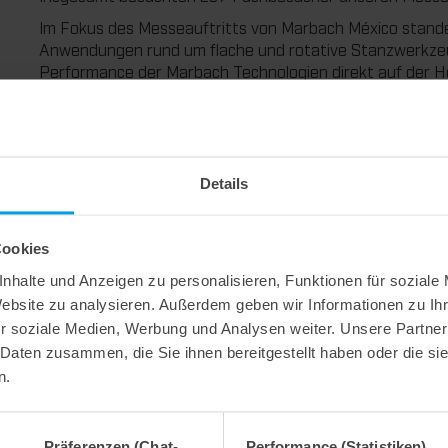
Im Fokus des Messeauftritts von Marbach México stand
Anwendungen rund um flache und rotative Stanzwerkzeug
Performance der Marbach Technologien direkt auf der He
vor Ort umfassend über verschiedene Lösungen zu infor
Ein weiterer Schwerpunkt lag auf den Handgeräten
mcut
vor Ort selbst ausprobiert werden konnten. Ergänzend i
Entwicklungen im Bereich des digitalen Zonenausgleichs
Details
gezielte
Schulungsangebote
zur Weiterentwicklung von 
„Der persönliche Austausch mit unseren Kunden stand für
sehr, dass wir so viele interessante Gespräche führen ko
Cookies
dass wir Teil des Messestands sein durften und unsere 
nhalte und Anzeigen zu personalisieren, Funktionen für soziale
zeigen konnten. So hatten die Besucher die Möglichkeit,
Website zu analysieren. Außerdem geben wir Informationen zu I
zu erleben“, erklärt Sandro Sandoval, General Manager b
r soziale Medien, Werbung und Analysen weiter. Unsere Partner
Die Expográfica 2026 erwies sich für Marbach México al
 Daten zusammen, die Sie ihnen bereitgestellt haben oder die s
Kunden als auch neue Kontakte persönlich zu treffen un
n.
Präferenzen (Chat-
Performance (Statistiken)