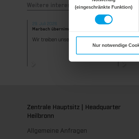
(eingeschränkte Funktion)
Weitere interessante Neuigkeiten
29. Juli 2026
28. Juli
Marbach übernimmt Verantwortung.
Maximal
konsequ
Wir treiben unser Engagement für Nachhaltigkeit konsequent weiter voran. Mit der Veröffentlichung des vierten Nachhaltigkeitsberichts dokumentieren wir erneut unsere Fortschritte auf dem Weg zu einer nachhaltigen Unternehmensführung.
Nur notwendige Cook
Zentrale Hauptsitz | Headquarter
Heilbronn
Allgemeine Anfragen