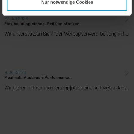
Nur notwendige Cookies
27. Juli 2026
Flexibel ausgleichen. Präzise stanzen.
Wir unterstützen Sie in der Wellpappenverarbeitung mit dem digitalen Zonenausgleich DZL|foil bei der Reduzierung von Rüstzeiten und dem zuverlässigen Ausgleich von Höhentoleranzen im Stanztiegel. Die individuell angepasste Folie sorgt für gleichmäßige Stanzergebnisse und stabile Produktionsprozesse – schnell, flexibel und ohne aufwendige mechanische Eingriffe.
9. Juli 2026
Maximale Ausbrech-Performance.
Wir bieten mit der masterstrip|plate eine seit vielen Jahren bewährte Lösung für maximale Prozesssicherheit beim Ausbrechen. Das speziell entwickelte Ausbrechoberteil ermöglicht einen stabilen, sauberen und effizienten Ausbrechprozess auch bei anspruchsvollen Anwendungen.