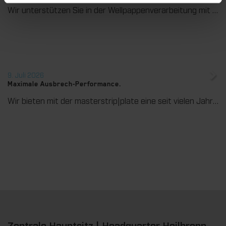
Wir unterstützen Sie in der Wellpappenverarbeitung mit dem digitalen Zonenausgleich DZL|foil bei der Reduzierung von Rüstzeiten und dem zuverlässigen Ausgleich von Höhentoleranzen im Stanztiegel. Die individuell angepasste Folie sorgt für gleichmäßige Stanzergebnisse und stabile Produktionsprozesse – schnell, flexibel und ohne aufwendige mechanische Eingriffe.
9. Juli 2026
Maximale Ausbrech-Performance.
Wir bieten mit der masterstrip|plate eine seit vielen Jahren bewährte Lösung für maximale Prozesssicherheit beim Ausbrechen. Das speziell entwickelte Ausbrechoberteil ermöglicht einen stabilen, sauberen und effizienten Ausbrechprozess auch bei anspruchsvollen Anwendungen.
Zentrale Hauptsitz | Headquarter Heilbronn