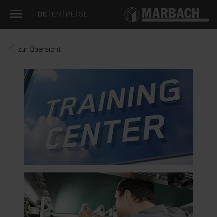
DE
EN
PL
SE
zur Übersicht