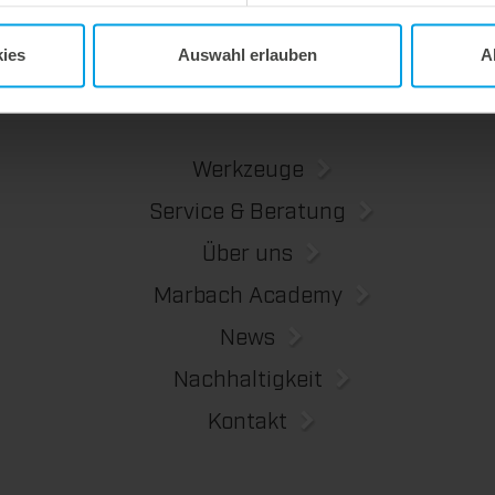
ies
Auswahl erlauben
A
Werkzeuge
Service & Beratung
Über uns
Marbach Academy
News
Nachhaltigkeit
Kontakt