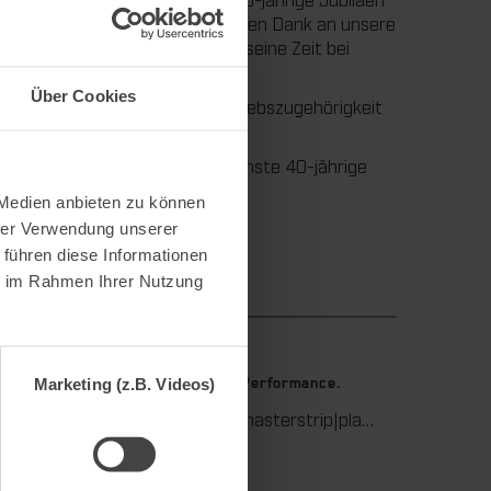
ch fünf 25-jährige Jubiläen. Vielen Dank an unsere
iner unserer Jubilare hat sogar seine Zeit bei
ei sein zu können.“
Über Cookies
Denn die durchschnittliche Betriebszugehörigkeit
chon im Oktober wird es das nächste 40-jährige
 Medien anbieten zu können
hrer Verwendung unserer
 führen diese Informationen
ie im Rahmen Ihrer Nutzung
9. Juli 2026
Marketing (z.B. Videos)
stanzen.
Maximale Ausbrech-Performance.
Wir unterstützen Sie in der Wellpappenverarbeitung mit dem digitalen Zonenausgleich DZL|foil bei der Reduzierung von Rüstzeiten und dem zuverlässigen Ausgleich von Höhentoleranzen im Stanztiegel. Die individuell angepasste Folie sorgt für gleichmäßige Stanzergebnisse und stabile Produktionsprozesse – schnell, flexibel und ohne aufwendige mechanische Eingriffe.
Wir bieten mit der masterstrip|plate eine seit vielen Jahren bewährte Lösung für maximale Prozesssicherheit beim Ausbrechen. Das speziell entwickelte Ausbrechoberteil ermöglicht einen stabilen, sauberen und effizienten Ausbrechprozess auch bei anspruchsvollen Anwendungen.