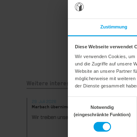
Zustimmung
Diese Webseite verwendet 
Wir verwenden Cookies, um I
und die Zugriffe auf unsere 
Website an unsere Partner fü
möglicherweise mit weiteren
Weitere interessante Neuigkeiten
der Dienste gesammelt habe
Einwilligungsauswahl
29. Juli 2026
28. Juli
Notwendig
Marbach übernimmt Verantwortung.
Maximal
konsequ
(eingeschränkte Funktion)
Wir treiben unser Engagement für Nachhaltigkeit konsequent weiter voran. Mit der Veröffentlichung des vierten Nachhaltigkeitsberichts dokumentieren wir erneut unsere Fortschritte auf dem Weg zu einer nachhaltigen Unternehmensführung.