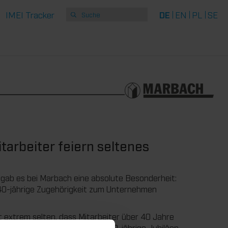
IMEI Tracker
DE
EN
PL
SE
tarbeiter feiern seltenes
h gab es bei Marbach eine absolute Besonderheit:
e 40-jährige Zugehörigkeit zum Unternehmen
it extrem selten, dass Mitarbeiter über 40 Jahre
ir in einer Woche gleich drei 40-jährige Jubiläen