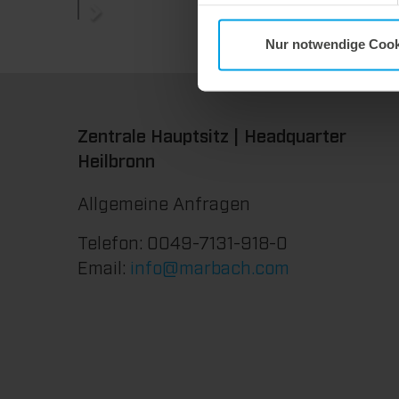
Nur notwendige Cook
Zentrale Hauptsitz | Headquarter
Heilbronn
Allgemeine Anfragen
Telefon: 0049-7131-918-0
Email:
info@marbach.com