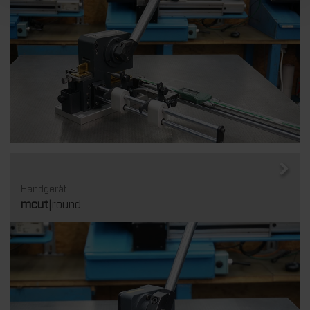
Handgerät
mcut
|round