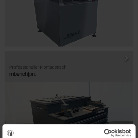
Professioneller Montagetisch
mbench
|pro.