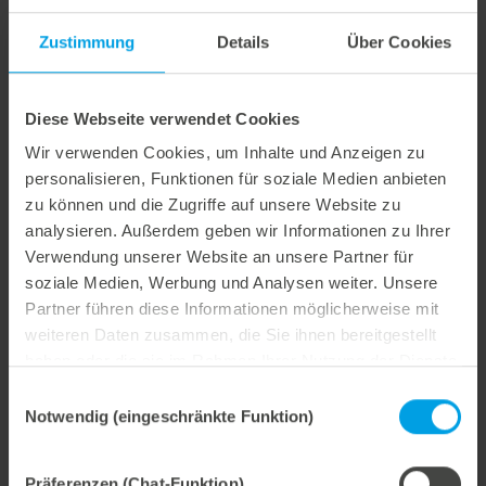
Zustimmung
Details
Über Cookies
Diese Webseite verwendet Cookies
Manueller Bieger
mbend
Wir verwenden Cookies, um Inhalte und Anzeigen zu
personalisieren, Funktionen für soziale Medien anbieten
zu können und die Zugriffe auf unsere Website zu
analysieren. Außerdem geben wir Informationen zu Ihrer
Verwendung unserer Website an unsere Partner für
soziale Medien, Werbung und Analysen weiter. Unsere
Partner führen diese Informationen möglicherweise mit
weiteren Daten zusammen, die Sie ihnen bereitgestellt
haben oder die sie im Rahmen Ihrer Nutzung der Dienste
gesammelt haben.
Einwilligungsauswahl
Notwendig (eingeschränkte Funktion)
Präferenzen (Chat-Funktion)