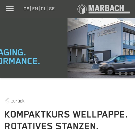
DE
EN
PL
SE
1
2
3
4
zurück
KOMPAKTKURS WELLPAPPE.
ROTATIVES STANZEN.