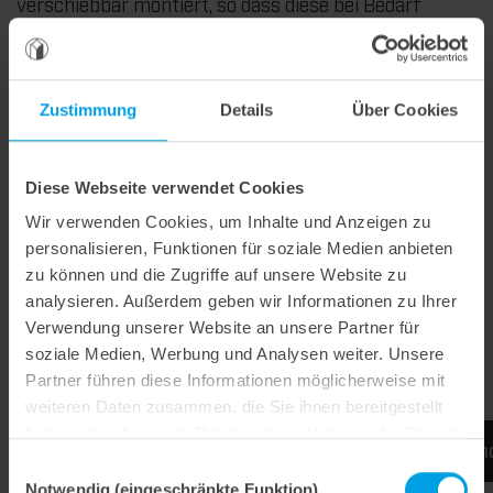
verschiebbar montiert, so dass diese bei Bedarf
schnell und präzise zum Layout zugerichtet werden
können. Die Archivierung dieser Position sorgt dafür,
dass bei einem Wiederholauftrag nahezu keine
Zustimmung
Details
Über Cookies
Rüstzeiten entstehen.
Das Wechselplattensystem steht für drastisch
reduzierte Rüstzeiten bei Wiederholaufträgen und
Diese Webseite verwendet Cookies
hochwertig
veredelte Verpackungen
.
Wir verwenden Cookies, um Inhalte und Anzeigen zu
personalisieren, Funktionen für soziale Medien anbieten
zu können und die Zugriffe auf unsere Website zu
reduzierte Rüstzeiten bei Wiederholaufträgen
analysieren. Außerdem geben wir Informationen zu Ihrer
maximale Flexibilität
Verwendung unserer Website an unsere Partner für
soziale Medien, Werbung und Analysen weiter. Unsere
Archivierung der Klischees
Partner führen diese Informationen möglicherweise mit
weiteren Daten zusammen, die Sie ihnen bereitgestellt
haben oder die sie im Rahmen Ihrer Nutzung der Dienste
Mehr Informationen finden Sie auf dem Experie
gesammelt haben.
Einwilligungsauswahl
Notwendig (eingeschränkte Funktion)