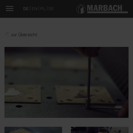
DE
EN
PL
SE
zur Übersicht