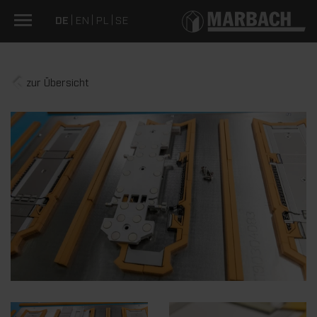
DE
EN
PL
SE
zur Übersicht