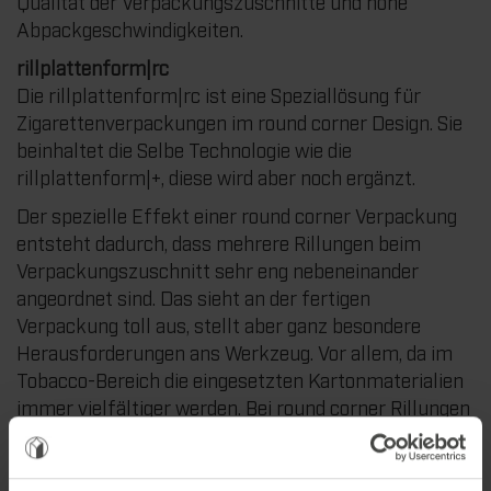
Qualität der Verpackungszuschnitte und hohe
Abpackgeschwindigkeiten.
rillplattenform|rc
Die rillplattenform|rc ist eine Speziallösung für
Zigarettenverpackungen im round corner Design. Sie
beinhaltet die Selbe Technologie wie die
rillplattenform|+, diese wird aber noch ergänzt.
Der spezielle Effekt einer round corner Verpackung
entsteht dadurch, dass mehrere Rillungen beim
Verpackungszuschnitt sehr eng nebeneinander
angeordnet sind. Das sieht an der fertigen
Verpackung toll aus, stellt aber ganz besondere
Herausforderungen ans Werkzeug. Vor allem, da im
Tobacco-Bereich die eingesetzten Kartonmaterialien
immer vielfältiger werden. Bei round corner Rillungen
wirken deutlich andere Kräfte auf den Karton als bei
Standardrillungen. Wenn man dann die Rillungen nicht
individuell zurichten kann, so ist es bei einigen