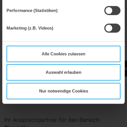
Performance (Statistiken)
Beste Qualität der Verpackungszuschnitte.
Marketing (z.B. Videos)
Hohe Abpackgeschwindigkeiten.
Separate Zurichtung der round corner Rillungen.
Alle Cookies zulassen
Mehr Informationen finden Sie auf dem Experien
Auswahl erlauben
Nur notwendige Cookies
Ihr Ansprechpartner für den Bereich