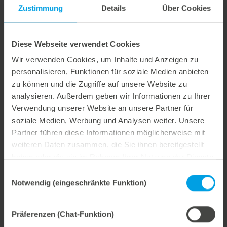
Zustimmung
Details
Über Cookies
Kartonmaterialien nahezu unmöglich, qualitativ
hochwertige Zuschnitte mit den vom Endkunden
vorgegebenen Rillspezifikationen zu erreichen.
Diese Webseite verwendet Cookies
Dank der rillplattenform|rc kann die Zurichtung der
Wir verwenden Cookies, um Inhalte und Anzeigen zu
normalen Querriller eines Rillplattenwerkzeuges von
personalisieren, Funktionen für soziale Medien anbieten
den round corner Rillungen entkoppelt werden. So ist
zu können und die Zugriffe auf unsere Website zu
die Zurichtung des Stanzwerkzeuges und die
analysieren. Außerdem geben wir Informationen zu Ihrer
Anpassung auf die vom Zigarettenhersteller
Verwendung unserer Website an unsere Partner für
vorgegebenen Rillparameter schnell und
soziale Medien, Werbung und Analysen weiter. Unsere
unkompliziert möglich, auch bei wechselnden
Partner führen diese Informationen möglicherweise mit
Kartonmaterialien der gleichen Dicke und Grammatur
weiteren Daten zusammen, die Sie ihnen bereitgestellt
sowie Schwankungen in der Kartonqualität. Das sorgt
haben oder die sie im Rahmen Ihrer Nutzung der Dienste
für hochqualitative round corner Zuschnitte, mit
gesammelt haben.
Einwilligungsauswahl
denen die hohen Anforderungen der
Notwendig (eingeschränkte Funktion)
Zigarettenhersteller an die Verpackungsqualität und
Abpackgeschwindigheit optimal erfüllt werden
Präferenzen (Chat-Funktion)
können.