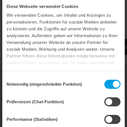
dynamisches Ausbrechen
Diese Webseite verwendet Cookies
stabiler Ausbrechprozess
Wir verwenden Cookies, um Inhalte und Anzeigen zu
schnelles Einrichten
personalisieren, Funktionen für soziale Medien anbieten
zu können und die Zugriffe auf unsere Website zu
analysieren. Außerdem geben wir Informationen zu Ihrer
Verwendung unserer Website an unsere Partner für
Mehr Informationen finden Sie auf dem Experien
soziale Medien, Werbung und Analysen weiter. Unsere
Partner führen diese Informationen möglicherweise mit
weiteren Daten zusammen, die Sie ihnen bereitgestellt
haben oder die sie im Rahmen Ihrer Nutzung der Dienste
gesammelt haben.
Einwilligungsauswahl
Ihr Ansprechpartner für den Bereich
Notwendig (eingeschränkte Funktion)
Kartonage
Jörg Bauer
Präferenzen (Chat-Funktion)
Verkaufsleiter
Performance (Statistiken)