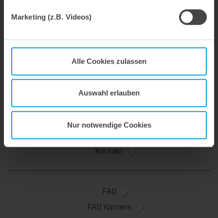
Telefon: +49 7131 918-367
Email:
joerg.bauer@marbach.com
Marketing (z.B. Videos)
Werkzeuge
Alle Cookies zulassen
Service & Beratung
Über uns
Auswahl erlauben
Marbach Academy
News
Nur notwendige Cookies
Nachhaltigkeit
Kontakt
FAQ
FAQ Karriere