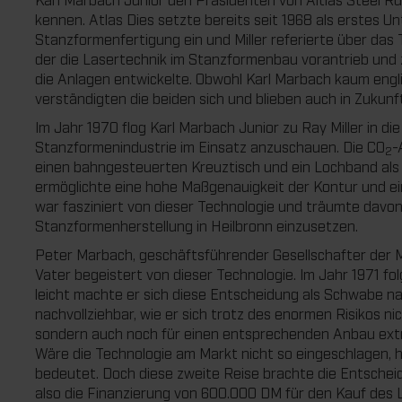
kennen. Atlas Dies setzte bereits seit 1968 als erstes 
Stanzformenfertigung ein und Miller referierte über das 
der die Lasertechnik im Stanzformenbau vorantrieb und
die Anlagen entwickelte. Obwohl Karl Marbach kaum engli
verständigten die beiden sich und blieben auch in Zukun
Im Jahr 1970 flog Karl Marbach Junior zu Ray Miller in di
Stanzformenindustrie im Einsatz anzuschauen. Die CO
-
2
einen bahngesteuerten Kreuztisch und ein Lochband als
ermöglichte eine hohe Maßgenauigkeit der Kontur und ein
war fasziniert von dieser Technologie und träumte davon
Stanzformenherstellung in Heilbronn einzusetzen.
Peter Marbach, geschäftsführender Gesellschafter der 
Vater begeistert von dieser Technologie. Im Jahr 1971 fo
leicht machte er sich diese Entscheidung als Schwabe nat
nachvollziehbar, wie er sich trotz des enormen Risikos nic
sondern auch noch für einen entsprechenden Anbau extr
Wäre die Technologie am Markt nicht so eingeschlagen, 
bedeutet. Doch diese zweite Reise brachte die Entscheid
also die Finanzierung von 600.000 DM für den Kauf des