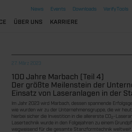
News
Events
Downloads
VerifyTools
CE
ÜBER UNS
KARRIERE
NGEN
STANDORTE &
BERUFSERFAHRENE
SERE LÖSUNGEN
PARTNER
B
DU BIST
ERMOFORMWERKZEUGE
CE
HISTORIE
SCHÜLER:IN
27. März 2023
GENSCHAFTEN
GE
NACHHALTIGKEIT
AUSBILDUNG
100 Jahre Marbach (Teil 4)
NTE
RVICE THERMOFORMEN
STUDIUM
Der größte Meilenstein der Unter
CHNOLOGIE THERMOFORMEN
DU BIST
Einsatz von Laseranlagen in der S
STUDENT:IN
Im Jahr 2023 wird Marbach, dessen spannende Erfolgsges
BENEFITS
wie wurden wir zu der Unternehmensgruppe, die wir heut
OFFENE JOBS
hierbei sicher die Investition in die allererste CO
-Laseran
2
Lasertechnik wurde in den Folgejahren zu einem Grundpf
wegweisend für die gesamte Stanzformtechnik weltweit