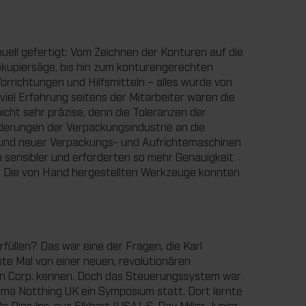
ell gefertigt: Vom Zeichnen der Konturen auf die
ekupiersäge, bis hin zum konturengerechten
orrichtungen und Hilfsmitteln – alles wurde von
iel Erfahrung seitens der Mitarbeiter waren die
cht sehr präzise, denn die Toleranzen der
rderungen der Verpackungsindustrie an die
rund neuer Verpackungs- und Aufrichtemaschinen
 sensibler und erforderten so mehr Genauigkeit
n. Die von Hand hergestellten Werkzeuge konnten
üllen? Das war eine der Fragen, die Karl
ste Mal von einer neuen, revolutionären
iden Corp. kennen. Doch das Steuerungssystem war
irma Notthing UK ein Symposium statt. Dort lernte
Dies Inc. aus Elkhart (USA), S. Ray Miller Junior,