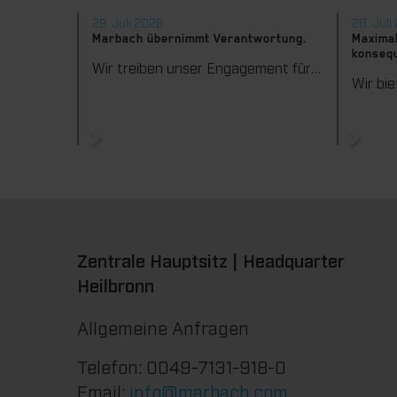
29. Juli 2026
28. Juli
Marbach übernimmt Verantwortung.
Maximal
konsequ
Wir treiben unser Engagement für Nachhaltigkeit konsequent weiter voran. Mit der Veröffentlichung des vierten Nachhaltigkeitsberichts dokumentieren wir erneut unsere Fortschritte auf dem Weg zu einer nachhaltigen Unternehmensführung.
Zentrale Hauptsitz | Headquarter
Heilbronn
Allgemeine Anfragen
Telefon: 0049-7131-918-0
Email:
info@marbach.com