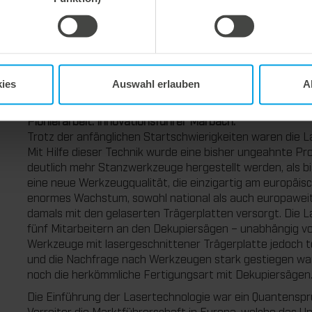
Auch die Erstellung des Wegeprogramms war sehr zeitau
mussten in x-y-Schritten fortlaufend beschrieben und i
mit vielen Nutzen benötigte dadurch ein mehrere Meter 
in den 1970ern für Nicht-Physiker etwas vollkommen Neu
„Feuer“ zu schneiden, waren viele daher sehr skeptisch.
ies
Auswahl erlauben
A
Pionierarbeit: Innovationsführer Marbach.
Trotz der anfänglichen Startschwierigkeiten waren die L
Mit Hilfe dieser Technik wurde eine bisher ungeahnte Pro
deutlich mehr Stanzwerkzeuge hergestellt werden, als b
eine neue Werkzeugqualität, die einzigartig am europäis
enormes Wachstum, sowohl national als auch europawe
damals mit den gelaserten Trägerplatten versorgt. Die La
fünf Mitarbeitern an den Dekupiersägen – unabhängig vo
Werkzeuge mit lasergeschnittener Trägerplatte jedoch 
und die Nachfrage nach Werkzeugen stark gestiegen war
noch die herkömmliche Fertigungsart mit Dekupiersägen
Die Einführung der Lasertechnologie war ein Quantensp
Vorreiter die Marktführerschaft in Europa, welche das U