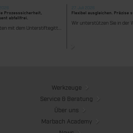
 2026
27. Juli 2026
e Prozesssicherheit,
Flexibel ausgleichen. Präzise 
ent abfallfrei.
Wir bieten mit dem Unterstiftegitter eine spezialisierte Werkzeuglösung für höchste Anforderungen im Ausbrechprozess. Insbesondere bei anspruchsvollen Verpackungszuschnitten sorgt das System für stabile Abläufe und eine zuverlässige Entfernung selbst kleinster Abfallteile über den gesamten Produktionsprozess hinweg – vom ersten bis zum letzten Bogen.
Werkzeuge
Service & Beratung
Über uns
Marbach Academy
News