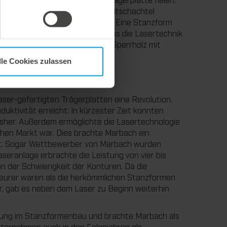
fwendig. Die Konturen einer Faltschachtel
n Lochstreifen gestanzt werden. Eine Stanzform
langes Lochband. Dazu kam, dass die Lasertechnik
es war. Beim Gedanken daran, Sperrholz mit
lle Cookies zulassen
aser-gefertigten Trägerplatten eine Revolution.
duktivität erreicht: In kürzester Zeit konnten
isher. Außerdem ermöglichte die Lasertechnologie
chen Markt war. Dies brachte Marbach ein
it. Sogar Wettbewerber von Marbach wurden
seranlage erbrachte die Leistung von vier bis
n der Schwierigkeit der Konturen. Da die
teurer waren als die herkömmlichen Stanzformen
, gab es neben dem Laser zu Beginn weiterhin
.
rung im Stanzformenbau und brachte Marbach als
nternehmen auch in den Folgejahren als