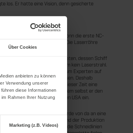
 los. Er hatte eine Vision, denn gesicherte
n Europa 1972.
chteten Gebäude-Anbau in Heilbronn die erste NC-
ertigung in Europa installiert. Die Laserröhre
Über Cookies
lage von einem ehemaligen Soldaten, dessen Schiff
r gezündet, aber am Anfang kam kein Laserstrahl.
 gab es zu der Zeit natürlich kaum Experten auf
 Medien anbieten zu können
 den USA wäre sehr teuer gewesen. Deshalb
hrer Verwendung unserer
tät in Stuttgart. Dort war zu dieser Zeit eine
 führen diese Informationen
s mit der Technologie aus. Nachdem selbst er den
 der Firma Coherent doch aus den USA ein.
ie im Rahmen Ihrer Nutzung
erden.“
ür die notwendige Stabilität wurde von da an eine
temperatur gebracht und während der Produktion
Marketing (z.B. Videos)
llt und vermieden werden, dass die Schneidlinien
agerung beim Kunden aus der Trägerplatte fielen.