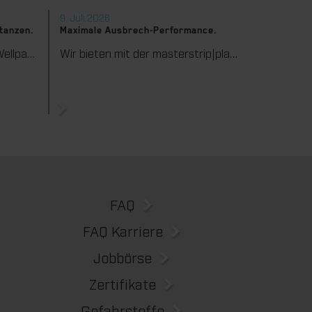
9. Juli 2026
stanzen.
Maximale Ausbrech-Performance.
Wir unterstützen Sie in der Wellpappenverarbeitung mit dem digitalen Zonenausgleich DZL|foil bei der Reduzierung von Rüstzeiten und dem zuverlässigen Ausgleich von Höhentoleranzen im Stanztiegel. Die individuell angepasste Folie sorgt für gleichmäßige Stanzergebnisse und stabile Produktionsprozesse – schnell, flexibel und ohne aufwendige mechanische Eingriffe.
Wir bieten mit der masterstrip|plate eine seit vielen Jahren bewährte Lösung für maximale Prozesssicherheit beim Ausbrechen. Das speziell entwickelte Ausbrechoberteil ermöglicht einen stabilen, sauberen und effizienten Ausbrechprozess auch bei anspruchsvollen Anwendungen.
FAQ
FAQ Karriere
Jobbörse
Zertifikate
Gefahrstoffe