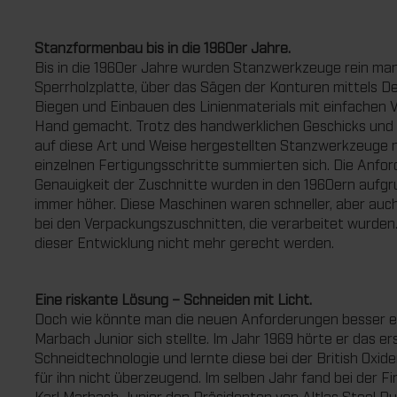
Stanzformenbau bis in die 1960er Jahre.
Bis in die 1960er Jahre wurden Stanzwerkzeuge rein manu
Sperrholzplatte, über das Sägen der Konturen mittels D
Biegen und Einbauen des Linienmaterials mit einfachen V
Hand gemacht. Trotz des handwerklichen Geschicks und v
auf diese Art und Weise hergestellten Stanzwerkzeuge ni
einzelnen Fertigungsschritte summierten sich. Die Anfo
Genauigkeit der Zuschnitte wurden in den 1960ern aufg
immer höher. Diese Maschinen waren schneller, aber auch
bei den Verpackungszuschnitten, die verarbeitet wurde
dieser Entwicklung nicht mehr gerecht werden.
Eine riskante Lösung – Schneiden mit Licht.
Doch wie könnte man die neuen Anforderungen besser erf
Marbach Junior sich stellte. Im Jahr 1969 hörte er das er
Schneidtechnologie und lernte diese bei der British Ox
für ihn nicht überzeugend. Im selben Jahr fand bei der F
Karl Marbach Junior den Präsidenten von Altlas Steel Rule 