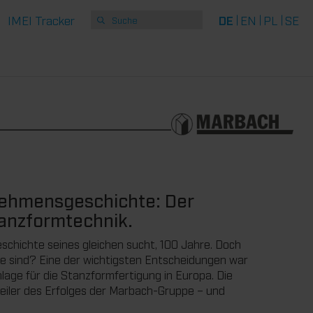
IMEI Tracker
DE
EN
PL
SE
nehmensgeschichte: Der
tanzformtechnik.
chichte seines gleichen sucht, 100 Jahre. Doch
e sind? Eine der wichtigsten Entscheidungen war
lage für die Stanzformfertigung in Europa. Die
eiler des Erfolges der Marbach-Gruppe – und
.